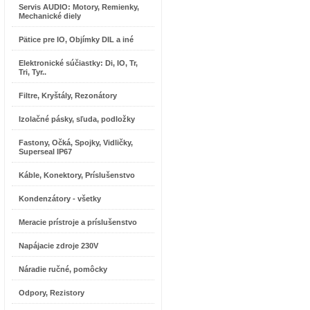
Servis AUDIO: Motory, Remienky,
Mechanické diely
Pätice pre IO, Objímky DIL a iné
Elektronické súčiastky: Di, IO, Tr,
Tri, Tyr..
Filtre, Kryštály, Rezonátory
Izolačné pásky, sľuda, podložky
Fastony, Očká, Spojky, Vidličky,
Superseal IP67
Káble, Konektory, Príslušenstvo
Kondenzátory - všetky
Meracie prístroje a príslušenstvo
Napájacie zdroje 230V
Náradie ručné, pomôcky
Odpory, Rezistory