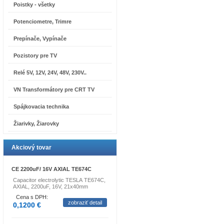
Poistky - všetky
Potenciometre, Trimre
Prepínače, Vypínače
Pozistory pre TV
Relé 5V, 12V, 24V, 48V, 230V..
VN Transformátory pre CRT TV
Spájkovacia technika
Žiarivky, Žiarovky
Akciový tovar
CE 2200uF/ 16V AXIAL TE674C
Capacitor electrolytic TESLA TE674C,
AXIAL, 2200uF, 16V, 21x40mm
Cena s DPH:
zobraziť detail
0,1200 €