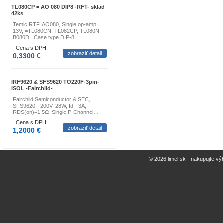
TL080CP = AO 080 DIP8 -RFT- sklad
42ks
Temic RTF, AO080, Single op-amp
13V, =TL080CN, TL082CP, TL080N,
B080D, Case type DIP-8
Cena s DPH:
zobraziť detail
0,3300 €
IRF9620 & SFS9620 TO220F-3pin-
ISOL -Fairchild-
Fairchild Semiconductor & SEC,
SFS9620, -200V, 28W, Id. -3A,
RDS(on)=1.5Ω Single P-Channel…
Cena s DPH:
zobraziť detail
1,2000 €
© 2026 limel.sk - nakupujte vý