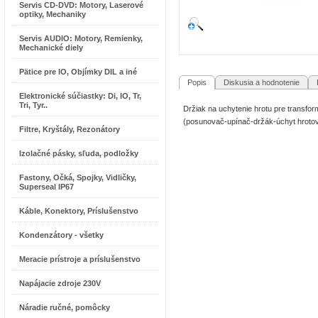
Servis CD-DVD: Motory, Laserové
optiky, Mechaniky
Servis AUDIO: Motory, Remienky,
Mechanické diely
Pätice pre IO, Objímky DIL a iné
Popis
Diskusia a hodnotenie
R
Elektronické súčiastky: Di, IO, Tr,
Tri, Tyr..
Držiak na uchytenie hrotu pre transf
(posunovač-upínač-držák-úchyt hrotov
Filtre, Kryštály, Rezonátory
Izolačné pásky, sľuda, podložky
Fastony, Očká, Spojky, Vidličky,
Superseal IP67
Káble, Konektory, Príslušenstvo
Kondenzátory - všetky
Meracie prístroje a príslušenstvo
Napájacie zdroje 230V
Náradie ručné, pomôcky