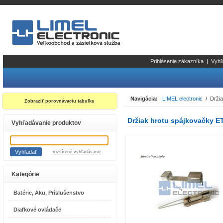
Prihlásenie zákazníka
|
Vyhľ
Navigácia:
LIMEL electronic
/ Držia
Zobraziť porovnávaciu tabuľku
Držiak hrotu spájkovačky E
Vyhľadávanie produktov
rozšírené vyhľadávanie
Kategórie
Batérie, Aku, Príslušenstvo
Diaľkové ovládače