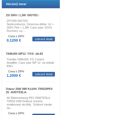
Akciový tovar
ZD 200V / 1,3W -DIOTEC-
ZPY200 DIOTEC
Semiconductor. Zenerova dióda. Uz =
200V, Ptot = 1,3W Case type: DO41
Rozmery ca.:…
Cena s DPH:
zobraziť detail
0,1200 €
TA8618S SIP12 -TOS- skl.83
Toshiba TA8618S, FG Control
Amplifier, Case type SIP-12 na sklade
83ks
Cena s DPH:
zobraziť detail
1,2000 €
Odpor 25W 39R K±10% TR553/PEV-
25 -AVE/TESLA-
AV Elektronintorg PEV 25W/TESLA
TR553 25W Drátový rezistor
smaltovaný okrúhly, Drátové vinutie
na…
Cena s DPH: