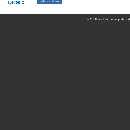
zobraziť detail
1,4000 €
© 2026 limel.sk - nakupujte vý