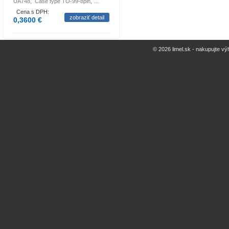
UA748, Case type TO-99-8pin, …
Cena s DPH:
zobraziť detail
0,3600 €
© 2026 limel.sk - nakupujte vý