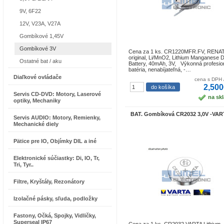
9V, 6F22
12V, V23A, V27A
Gombíkové 1,45V
Gombíkové 3V
Cena za 1 ks. CR1220MFR.FV, RENA
original, Li/MnO2, Lithium Manganese D
Ostatné bat / aku
Battery, 40mAh, 3V, Výkonná profesio
batéria, nenabíjateľná, -…
Diaľkové ovládače
cena s DPH 
2,500
Servis CD-DVD: Motory, Laserové
na sk
optiky, Mechaniky
BAT. Gombíková CR2032 3,0V -VAR
Servis AUDIO: Motory, Remienky,
Mechanické diely
Pätice pre IO, Objímky DIL a iné
Elektronické súčiastky: Di, IO, Tr,
Tri, Tyr..
Filtre, Kryštály, Rezonátory
Izolačné pásky, sľuda, podložky
Fastony, Očká, Spojky, Vidličky,
Superseal IP67