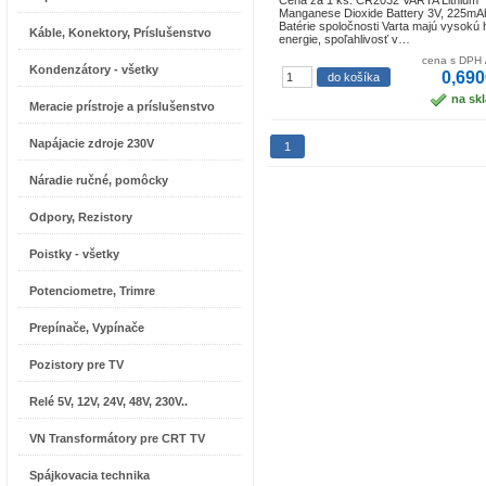
Cena za 1 ks. CR2032 VARTA Lithium
Manganese Dioxide Battery 3V, 225mA
Batérie spoločnosti Varta majú vysokú 
Káble, Konektory, Príslušenstvo
energie, spoľahlivosť v…
cena s DPH 
Kondenzátory - všetky
0,690
na sk
Meracie prístroje a príslušenstvo
Napájacie zdroje 230V
1
Náradie ručné, pomôcky
Odpory, Rezistory
Poistky - všetky
Potenciometre, Trimre
Prepínače, Vypínače
Pozistory pre TV
Relé 5V, 12V, 24V, 48V, 230V..
VN Transformátory pre CRT TV
Spájkovacia technika