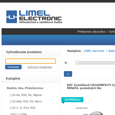
Prihlásenie zákazníka
|
Vyhľ
Navigácia:
LIMEL electronic
/
Batér
Vyhľadávanie produktov
rozšírené vyhľadávanie
1
Kategórie
BAT. Gombíková CR1220MFR.FV 3,0
Batérie, Aku, Príslušenstvo
RENATA- posledných 5ks
1,5V AA, R06, R6, Mignon
DOPREDAJ
1,5V AAA, R03, R3, Micro
1,5V C, D, R14, R20
3,6V Li 1/2AA