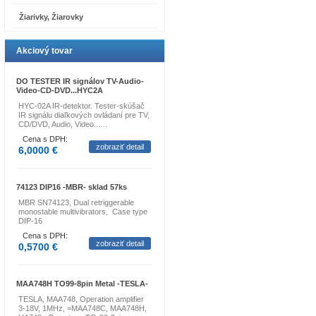
Žiarivky, Žiarovky
Akciový tovar
DO TESTER IR signálov TV-Audio-
Video-CD-DVD...HYC2A
HYC-02A IR-detektor. Tester-skúšač
IR signálu diaľkových ovládaní pre TV,
CD/DVD, Audio, Video...…
Cena s DPH:
zobraziť detail
6,0000 €
74123 DIP16 -MBR- sklad 57ks
MBR SN74123, Dual retriggerable
monostable multivibrators, Case type
DIP-16
Cena s DPH:
zobraziť detail
0,5700 €
MAA748H TO99-8pin Metal -TESLA-
TESLA, MAA748, Operation amplifier
3-18V, 1MHz, =MAA748C, MAA748H,