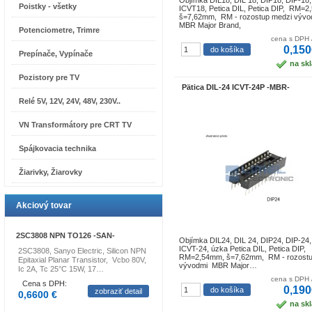
Objímka DIL18, DIL 18, DIP18, DIP-18,
Poistky - všetky
ICVT18, Petica DIL, Petica DIP, RM=
š=7,62mm, RM - rozostup medzi výv
MBR Major Brand,
Potenciometre, Trimre
cena s DPH 
0,150
Prepínače, Vypínače
na sk
Pozistory pre TV
Pätica DIL-24 ICVT-24P -MBR-
Relé 5V, 12V, 24V, 48V, 230V..
VN Transformátory pre CRT TV
Spájkovacia technika
Žiarivky, Žiarovky
Akciový tovar
2SC3808 NPN TO126 -SAN-
Objímka DIL24, DIL 24, DIP24, DIP-24,
ICVT-24, úzka Petica DIL, Petica DIP,
2SC3808, Sanyo Electric, Silicon NPN
RM=2,54mm, š=7,62mm, RM - rozostu
Epitaxial Planar Transistor, Vcbo 80V,
vývodmi MBR Major…
Ic 2A, Tc 25°C 15W, 17…
cena s DPH 
Cena s DPH:
0,190
zobraziť detail
0,6600 €
na sk