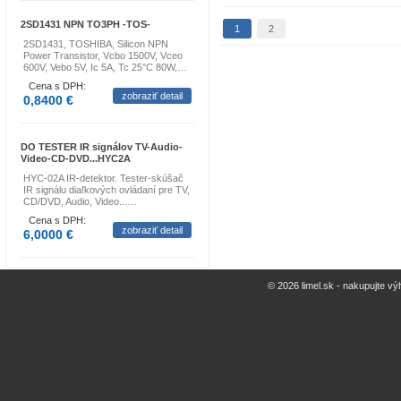
2SD1431 NPN TO3PH -TOS-
1
2
2SD1431, TOSHIBA, Silicon NPN
Power Transistor, Vcbo 1500V, Vceo
600V, Vebo 5V, Ic 5A, Tc 25°C 80W,…
Cena s DPH:
zobraziť detail
0,8400 €
DO TESTER IR signálov TV-Audio-
Video-CD-DVD...HYC2A
HYC-02A IR-detektor. Tester-skúšač
IR signálu diaľkových ovládaní pre TV,
CD/DVD, Audio, Video...…
Cena s DPH:
zobraziť detail
6,0000 €
© 2026 limel.sk - nakupujte vý