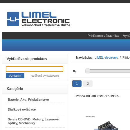
Prihlásenie zákazníka
|
Vyhľ
Navigácia:
LIMEL electronic
/ Pätice
Vyhľadávanie produktov
rozšírené vyhľadávanie
1
2
Kategórie
Pätica DIL-08 ICVT-8P -MBR-
Batérie, Aku, Príslušenstvo
Diaľkové ovládače
Servis CD-DVD: Motory, Laserové
optiky, Mechaniky