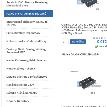
Servis AUDIO: Motory, Remienky,
Mechanické diely
Pätice pre IO, Objímky DIL a iné
Elektronické súčiastky: Di, IO, Tr,
Objímka DIL8, DIL 8, DIP8, DIP-8, Soc
Tri, Tyr..
ICVT8, Petica DIL, Petica DIP, RM=2,
š=7,62mm, RM - rozostup medzi výv
Filtre, Kryštály, Rezonátory
MBR Major Brand,
cena s DPH 
Izolačné pásky, sľuda, podložky
0,072
na sk
Fastony, Očká, Spojky, Vidličky,
Superseal IP67
Pätica DIL-18 ICVT-18P -MBR-
Káble, Konektory, Príslušenstvo
Kondenzátory - všetky
Meracie prístroje a príslušenstvo
Napájacie zdroje 230V
Náradie ručné, pomôcky
Odpory, Rezistory