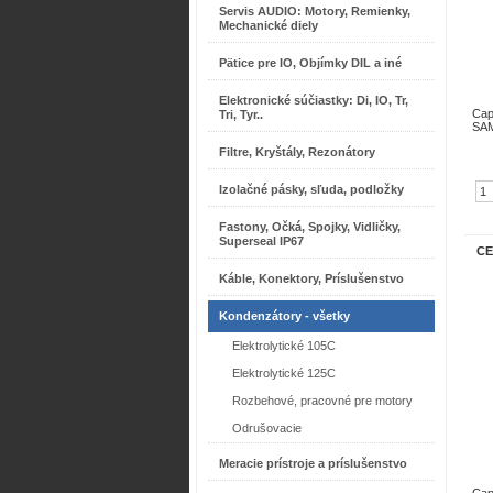
Servis AUDIO: Motory, Remienky,
Mechanické diely
Pätice pre IO, Objímky DIL a iné
Elektronické súčiastky: Di, IO, Tr,
Cap
Tri, Tyr..
SAM
Filtre, Kryštály, Rezonátory
Izolačné pásky, sľuda, podložky
Fastony, Očká, Spojky, Vidličky,
Superseal IP67
CE
Káble, Konektory, Príslušenstvo
Kondenzátory - všetky
Elektrolytické 105C
Elektrolytické 125C
Rozbehové, pracovné pre motory
Odrušovacie
Meracie prístroje a príslušenstvo