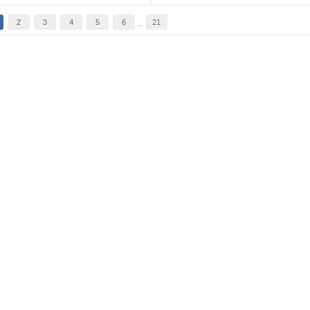
2
3
4
5
6
21
...