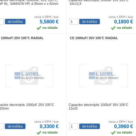
acitor electrolytic 10000uF, 63V, 105°C,
Capacitor electrolytic 1000uF 10V 105°C
P IN, SAMXON HP, d.35mm x v.42mm
10x12,5
cena s DPH / kus
cena s DPH / kus
5,5800 €
0,1800 €
na sklade
na sklade
 1000uF/ 25V 105°C RADIAL
CE 1000uF/ 35V 105°C RADIAL
acitor electrolytic 1000uF 25V 105°C
Capacitor electrolytic 1000uF 35V 105°C
x20mm
13x25
cena s DPH / kus
cena s DPH / kus
0,3300 €
0,3960 €
na sklade
na sklade