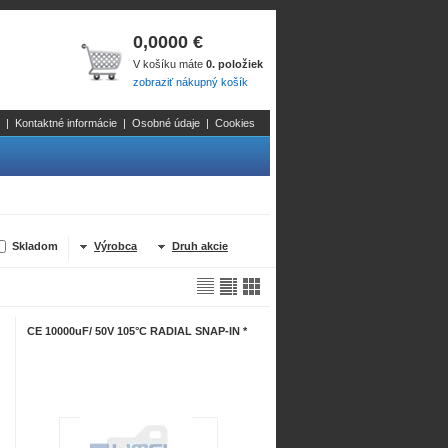
0,0000 €
V košíku máte
0. položiek
zobraziť nákupný košík
|
Kontaktné informácie
|
Osobné údaje
|
Cookies
Skladom
Výrobca
Druh akcie
CE 10000uF/ 50V 105°C RADIAL SNAP-IN *