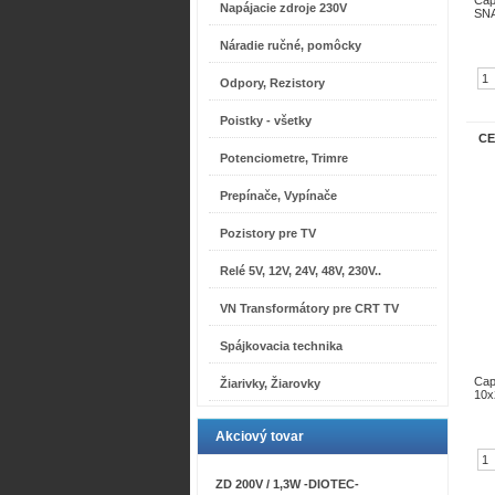
Cap
Napájacie zdroje 230V
SNA
Náradie ručné, pomôcky
Odpory, Rezistory
Poistky - všetky
CE
Potenciometre, Trimre
Prepínače, Vypínače
Pozistory pre TV
Relé 5V, 12V, 24V, 48V, 230V..
VN Transformátory pre CRT TV
Spájkovacia technika
Cap
Žiarivky, Žiarovky
10
Akciový tovar
ZD 200V / 1,3W -DIOTEC-