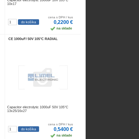
Capacitor electrolytic 1000uF 16V 105°C
10x17
cena s DPH / kus
0,2200 €
na sklade
CE 1000uF/ 50V 105°C RADIAL
Capacitor electrolytic 1000uF 50V 105°C
13x25/16x27
cena s DPH / kus
0,5400 €
na sklade