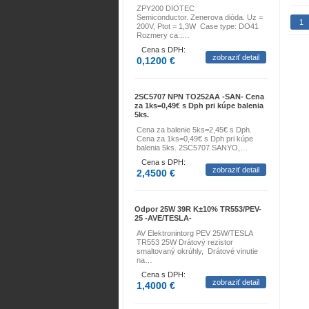
ZPY200 DIOTEC
Semiconductor. Zenerova dióda. Uz =
1
200V, Ptot = 1,3W Case type: DO41
Rozmery ca.:…
Cena s DPH:
zobraziť detail
0,1200 €
2SC5707 NPN TO252AA -SAN- Cena
za 1ks=0,49€ s Dph pri kúpe balenia
5ks.
Cena za balenie 5ks=2,45€ s Dph.
Cena za 1ks=0,49€ s Dph pri kúpe
balenia 5ks. 2SC5707 SANYO,…
Cena s DPH:
zobraziť detail
2,4500 €
Odpor 25W 39R K±10% TR553/PEV-
25 -AVE/TESLA-
AV Elektronintorg PEV 25W/TESLA
TR553 25W Drátový rezistor
smaltovaný okrúhly, Drátové vinutie
na…
Cena s DPH:
zobraziť detail
1,4000 €