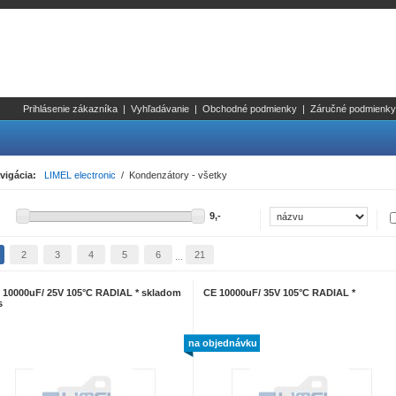
Prihlásenie zákazníka
|
Vyhľadávanie
|
Obchodné podmienky
|
Záručné podmienky
vigácia:
LIMEL electronic
/ Kondenzátory - všetky
2
3
4
5
6
21
...
 10000uF/ 25V 105°C RADIAL * skladom
CE 10000uF/ 35V 105°C RADIAL *
s
na objednávku