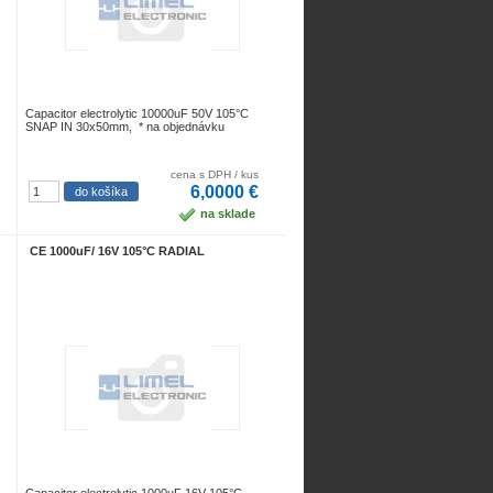
Capacitor electrolytic 10000uF 50V 105°C
SNAP IN 30x50mm, * na objednávku
cena s DPH / kus
6,0000 €
na sklade
CE 1000uF/ 16V 105°C RADIAL