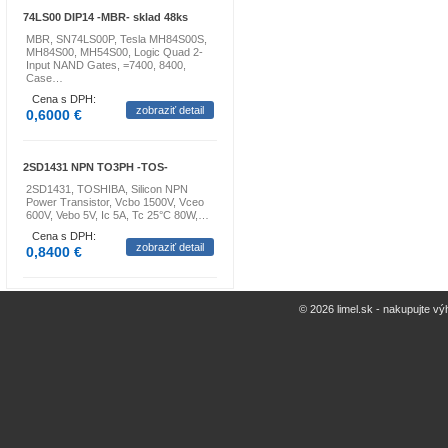
74LS00 DIP14 -MBR- sklad 48ks
MBR, SN74LS00P, Tesla MH84S00S,
MH84S00, MH54S00, Logic Quad 2-
Input NAND Gates, =7400, 8400,
Case…
Cena s DPH:
zobraziť detail
0,6000 €
2SD1431 NPN TO3PH -TOS-
2SD1431, TOSHIBA, Silicon NPN
Power Transistor, Vcbo 1500V, Vceo
600V, Vebo 5V, Ic 5A, Tc 25°C 80W,…
Cena s DPH:
zobraziť detail
0,8400 €
© 2026 limel.sk - nakupujte vý