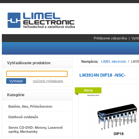
Prihlásenie zákazníka
|
Vyhľ
Navigácia:
LIMEL electronic
/ LM39
Vyhľadávanie produktov
LM3914N DIP18 -NSC-
rozšírené vyhľadávanie
Akcia
Kategórie
Batérie, Aku, Príslušenstvo
Diaľkové ovládače
Servis CD-DVD: Motory, Laserové
optiky, Mechaniky