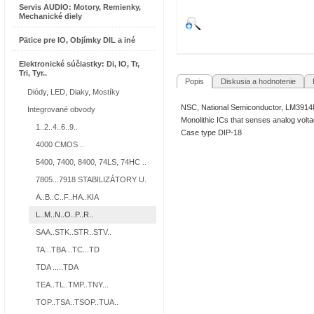
Servis AUDIO: Motory, Remienky,
Mechanické diely
Pätice pre IO, Objímky DIL a iné
Elektronické súčiastky: Di, IO, Tr,
Tri, Tyr..
Popis
Diskusia a hodnotenie
R
Diódy, LED, Diaky, Mostíky
NSC, National Semiconductor, LM391
Integrované obvody
Monolithic ICs that senses analog volta
1..2..4..6..9..
Case type DIP-18
4000 CMOS ..
5400, 7400, 8400, 74LS, 74HC ..
7805...7918 STABILIZÁTORY U.
A..B..C..F..HA..KIA
L..M..N..O..P..R..
SAA..STK..STR..STV..
TA...TBA...TC...TD
TDA .....TDA
TEA..TL..TMP..TNY...
TOP..TSA..TSOP..TUA..