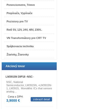
Potenciometre, Trimre
Prepínače, Vypínače
Pozistory pre TV
Relé 5V, 12V, 24V, 48V, 230V..
VN Transformátory pre CRT TV
Spájkovacia technika
Žiarivky, Žiarovky
Akciový tovar
LM3915N DIP18 -NSC-
NSC, National
Semiconductor, LM3915N, =LM3915N-
1, LM3915, Monolithic ICs that senses
analog…
Cena s DPH:
zobraziť detail
3,9000 €