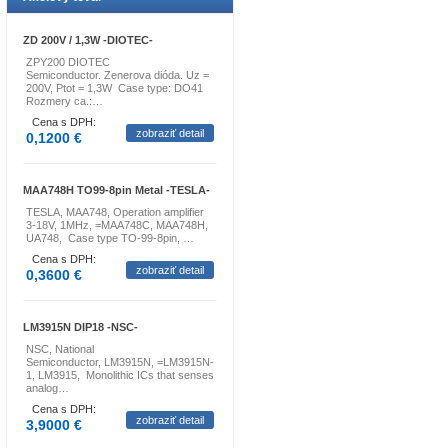
ZD 200V / 1,3W -DIOTEC-
ZPY200 DIOTEC
Semiconductor. Zenerova dióda. Uz =
200V, Ptot = 1,3W Case type: DO41
Rozmery ca.:…
Cena s DPH:
zobraziť detail
0,1200 €
MAA748H TO99-8pin Metal -TESLA-
TESLA, MAA748, Operation amplifier
3-18V, 1MHz, =MAA748C, MAA748H,
UA748, Case type TO-99-8pin, …
Cena s DPH:
zobraziť detail
0,3600 €
LM3915N DIP18 -NSC-
NSC, National
Semiconductor, LM3915N, =LM3915N-
1, LM3915, Monolithic ICs that senses
analog…
Cena s DPH:
zobraziť detail
3,9000 €