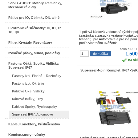
Servis AUDIO: Motory, Remienky,
Mechanické diely
Pätice pre IO, Objímky DIL a iné
Elektronické súčiastky: Di, IO, Tr,
1-pólová káblová vodotesná rýchlospo
Tri, Tyr..
(zástrčka a zásuvka vrátane kontaktov
tesnení) pre Automotive a pre iné použi
Filtre, Kryštály, Rezonátory
podľa vlastného uváženia.…
cena s DPH 
Izolačné pásky, sľuda, podložky
1,500
na sk
Fastony, Očká, Spojky, Vidličky,
Superseal IP67
Superseal 4-pin Komplet, IP67 -SeKi
Fastony izol. Ploché + Rozbočky
Fastony izol. Okrúhle
Káblové Oká, Vidličky
Káblové Ihličky, Trny
Káblové Spojky, Rýchlospojky
Superseal IP67, Automotive
Káble, Konektory, Príslušenstvo
Kondenzátory - všetky