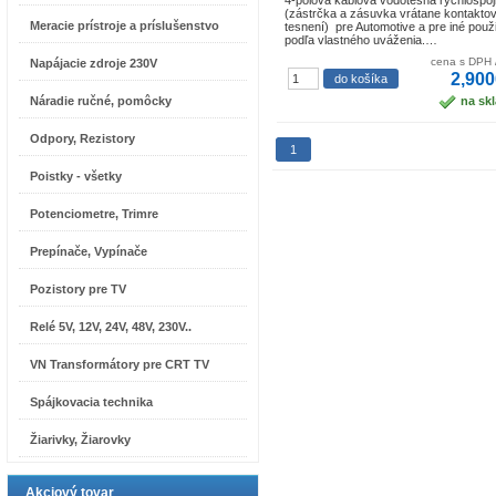
4-pólová káblová vodotesná rýchlospo
(zástrčka a zásuvka vrátane kontaktov
Meracie prístroje a príslušenstvo
tesnení) pre Automotive a pre iné použi
podľa vlastného uváženia.…
cena s DPH 
Napájacie zdroje 230V
2,900
Náradie ručné, pomôcky
na sk
Odpory, Rezistory
1
Poistky - všetky
Potenciometre, Trimre
Prepínače, Vypínače
Pozistory pre TV
Relé 5V, 12V, 24V, 48V, 230V..
VN Transformátory pre CRT TV
Spájkovacia technika
Žiarivky, Žiarovky
Akciový tovar