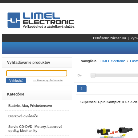
Prihlásenie zákazníka
|
Vyhľ
Navigácia:
LIMEL electronic
/
Fasto
Vyhľadávanie produktov
rozšírené vyhľadávanie
1
Kategórie
Superseal 1-pin Komplet, IP67 -SeK
Batérie, Aku, Príslušenstvo
Diaľkové ovládače
Servis CD-DVD: Motory, Laserové
optiky, Mechaniky