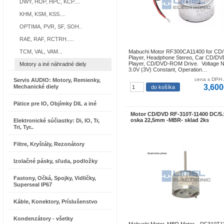
DWY, HOP, HPC, KCP....
KHM, KSM, KSS....
OPTIMA, PVR, SF, SOH..
RAE, RAF, RCTRH.....
TCM, VAL, VAM...
Mabuchi Motor RF300CA11400 for CD
Player, Headphone Stereo, Car CD/DV
Player, CD/DVD-ROM Drive. Voltage N
Motory a iné náhradné diely
3.0V (3V) Constant, Operation…
cena s DPH 
Servis AUDIO: Motory, Remienky,
3,600
Mechanické diely
Pätice pre IO, Objímky DIL a iné
Motor CD/DVD RF-310T-11400 DC/5
oska 22,5mm -MBR- sklad 2ks
Elektronické súčiastky: Di, IO, Tr,
Tri, Tyr..
Filtre, Kryštály, Rezonátory
Izolačné pásky, sľuda, podložky
Fastony, Očká, Spojky, Vidličky,
Superseal IP67
Káble, Konektory, Príslušenstvo
Kondenzátory - všetky