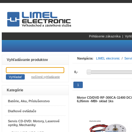
Prihlásenie zákazníka
|
Vyhľ
Navigácia:
LIMEL electronic
/
Serv
Vyhľadávanie produktov
rozšírené vyhľadávanie
1
Kategórie
Motor CD/DVD RF-300CA-11400 DC/
Batérie, Aku, Príslušenstvo
6,05mm -MBI- sklad 1ks
Diaľkové ovládače
Servis CD-DVD: Motory, Laserové
optiky, Mechaniky