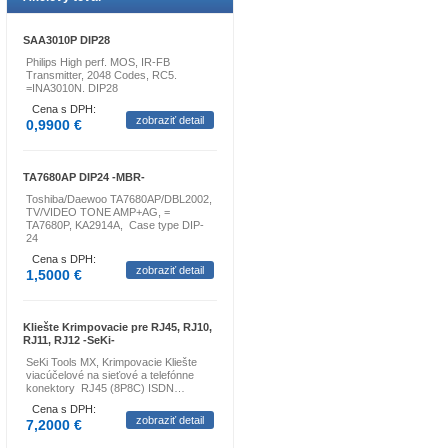
SAA3010P DIP28
Philips High perf. MOS, IR-FB
Transmitter, 2048 Codes, RC5.
=INA3010N. DIP28
Cena s DPH:
zobraziť detail
0,9900 €
TA7680AP DIP24 -MBR-
Toshiba/Daewoo TA7680AP/DBL2002,
TV/VIDEO TONE AMP+AG, =
TA7680P, KA2914A, Case type DIP-
24
Cena s DPH:
zobraziť detail
1,5000 €
Kliešte Krimpovacie pre RJ45, RJ10,
RJ11, RJ12 -SeKi-
SeKi Tools MX, Krimpovacie Kliešte
viacúčelové na sieťové a telefónne
konektory RJ45 (8P8C) ISDN…
Cena s DPH:
zobraziť detail
7,2000 €