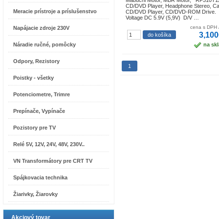
Mabuchi Motor, MBR Motor, RF310T11
CD/DVD Player, Headphone Stereo, Ca
Meracie prístroje a príslušenstvo
CD/DVD Player, CD/DVD-ROM Drive.
Voltage DC 5.9V (5,9V) D/V …
cena s DPH 
Napájacie zdroje 230V
3,100
Náradie ručné, pomôcky
na sk
Odpory, Rezistory
1
Poistky - všetky
Potenciometre, Trimre
Prepínače, Vypínače
Pozistory pre TV
Relé 5V, 12V, 24V, 48V, 230V..
VN Transformátory pre CRT TV
Spájkovacia technika
Žiarivky, Žiarovky
Akciový tovar