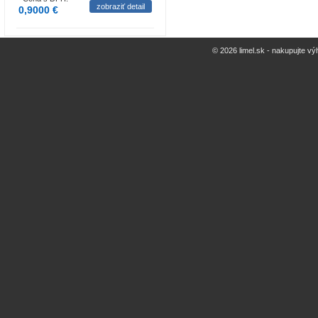
zobraziť detail
0,9000 €
© 2026 limel.sk - nakupujte vý