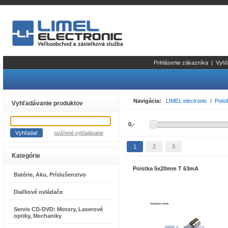
Prihlásenie zákazníka
|
Vyhľ
Navigácia:
LIMEL electronic
/
Poist
Vyhľadávanie produktov
rozšírené vyhľadávanie
1
2
3
Kategórie
Poistka 5x20mm T 63mA
Batérie, Aku, Príslušenstvo
Diaľkové ovládače
Servis CD-DVD: Motory, Laserové
optiky, Mechaniky