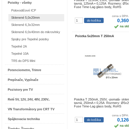
Poistka T 125mA, 250V, -pomalá- skle
Poistky - všetky
tavná, 125mA = 0,125A Rozmery: Ø
Fuse Time-Lag glass body, RoHS
Polovodičové ICP
cena s DPH 
Sklenené 5,0x20mm
0,360
Sklenené 6,3x32mm
na sk
Sklenené 6,0x40mm do mikrovlnky
Poistka 5x20mm T 250mA
Spojky pre Tepelné poistky
Tepelné 2A
Tepelné 10A
TR5 do DPS Mini
Potenciometre, Trimre
Prepínače, Vypínače
Pozistory pre TV
Relé 5V, 12V, 24V, 48V, 230V..
Poistka T 250mA, 250V, -pomalá- skle
tavná, 250mA = 0,25A Rozmery: Ø5
Fuse Time-Lag glass body, RoHS
VN Transformátory pre CRT TV
cena s DPH 
Spájkovacia technika
0,126
na sk
Žiarivky, Žiarovky