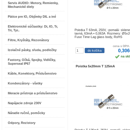
Servis AUDIO: Motory, Remienky,
Mechanické diely
Pätice pre IO, Objímky DIL a iné
Elektronické súčiastky: Di, IO, Tr,
Poistka T 63mA, 250V, -pomalá- sklen
Tri, Tyr..
tavná, 63mA = 0,063A Rozmery: Ø5
Fuse Time-Lag glass body, RoHS
Filtre, Kryštály, Rezonátory
cena s DPH 
Izolačné pásky, sľuda, podložky
0,306
na sk
Fastony, Očká, Spojky, Vidličky,
Superseal IP67
Poistka 5x20mm T 125mA
Káble, Konektory, Príslušenstvo
Kondenzátory - všetky
Meracie prístroje a príslušenstvo
Napájacie zdroje 230V
Náradie ručné, pomôcky
Odpory, Rezistory