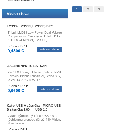
1
2
3
Akciový tovar
LM393 (LM393N, LM393P) DIP8
TI Ltd. LM393 Low Power Dual Voltage
Comparators. Case type: DIP-8, DIL-
8, DIL8, =LM393N, LM393P,…
Cena s DPH:
zobraziť detail
0,4800 €
2SC3808 NPN TO126 -SAN-
2SC3808, Sanyo Electric, Silicon NPN
Epitaxial Planar Transistor, Vcbo 80V,
Ic 2A, Tc 25°C 15W, 17…
Cena s DPH:
zobraziť detail
0,6600 €
Kábel USB A zástrčka - MICRO USB
B zástrčka 1,00m * USB 2.0
Vysokorýchlostný kábel USB 2.0 s
rýchlosťou prenosu dát až 480 Mbit/s,
Špecifikácia: …
Cena s DPH: