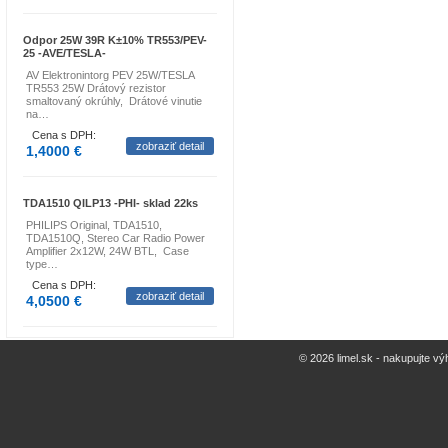
Odpor 25W 39R K±10% TR553/PEV-
25 -AVE/TESLA-
AV Elektronintorg PEV 25W/TESLA
TR553 25W Drátový rezistor
smaltovaný okrúhly, Drátové vinutie
na…
Cena s DPH:
zobraziť detail
1,4000 €
TDA1510 QILP13 -PHI- sklad 22ks
PHILIPS Original, TDA1510,
TDA1510Q, Stereo Car Radio Power
Amplifier 2x12W, 24W BTL, Case
type…
Cena s DPH:
zobraziť detail
4,0500 €
© 2026 limel.sk - nakupujte vý