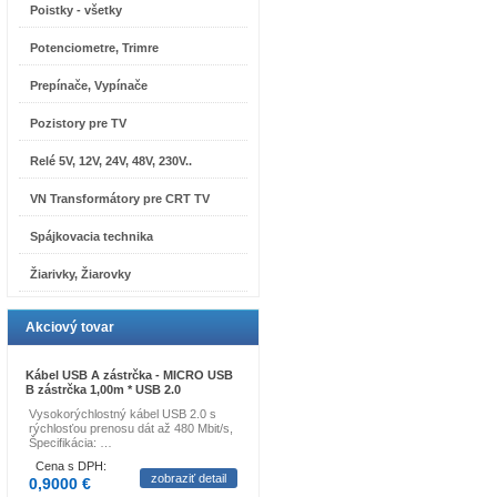
Poistky - všetky
Potenciometre, Trimre
Prepínače, Vypínače
Pozistory pre TV
Relé 5V, 12V, 24V, 48V, 230V..
VN Transformátory pre CRT TV
Spájkovacia technika
Žiarivky, Žiarovky
Akciový tovar
Kábel USB A zástrčka - MICRO USB
B zástrčka 1,00m * USB 2.0
Vysokorýchlostný kábel USB 2.0 s
rýchlosťou prenosu dát až 480 Mbit/s,
Špecifikácia: …
Cena s DPH:
zobraziť detail
0,9000 €