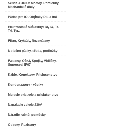
Servis AUDIO: Motory, Remienky,
Mechanické diely
Pätice pre IO, Objímky DIL a iné
Elektronické súčiastky: Di, IO, Tr,
Tri, Tyr..
Filtre, Kryštály, Rezonátory
Izolačné pásky, sľuda, podložky
Fastony, Očká, Spojky, Vidličky,
Superseal IP67
Káble, Konektory, Príslušenstvo
Kondenzátory - všetky
Meracie prístroje a príslušenstvo
Napájacie zdroje 230V
Náradie ručné, pomôcky
Odpory, Rezistory