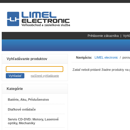
Prihlásenie zákazníka
|
Vyhľ
Navigácia:
LIMEL electronic
/ porov
Vyhľadávanie produktov
Zatiaľ neboli pridané žiadne produkty na
rozšírené vyhľadávanie
Kategórie
Batérie, Aku, Príslušenstvo
Diaľkové ovládače
Servis CD-DVD: Motory, Laserové
optiky, Mechaniky