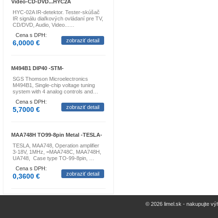
Video-CD-DVD...HYC2A
HYC-02A IR-detektor. Tester-skúšač
IR signálu diaľkových ovládaní pre TV,
CD/DVD, Audio, Video...…
Cena s DPH:
zobraziť detail
6,0000 €
M494B1 DIP40 -STM-
SGS Thomson Microelectronics
M494B1, Single-chip voltage tuning
system with 4 analog controls and…
Cena s DPH:
zobraziť detail
5,7000 €
MAA748H TO99-8pin Metal -TESLA-
TESLA, MAA748, Operation amplifier
3-18V, 1MHz, =MAA748C, MAA748H,
UA748, Case type TO-99-8pin, …
Cena s DPH:
zobraziť detail
0,3600 €
© 2026 limel.sk - nakupujte vý