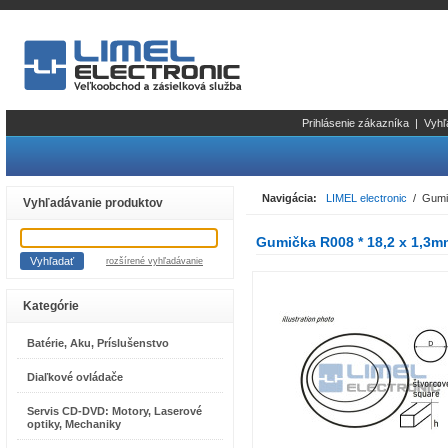
Prihlásenie zákazníka
|
Vyhľ
Navigácia:
LIMEL electronic
/ Gumič
Vyhľadávanie produktov
Gumička R008 * 18,2 x 1,3m
rozšírené vyhľadávanie
Kategórie
Batérie, Aku, Príslušenstvo
Diaľkové ovládače
Servis CD-DVD: Motory, Laserové
optiky, Mechaniky