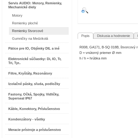
Servis AUDIO: Motory, Remienky,
Mechanické diely
Motory
Remienky ploché
Remienky štvorcové
Popis
Diskusia a hodnotenie
R
Gumničky na Medzikolá
R008, GA171, B-SQ 018B, štvorcový 
Pätice pre IO, Objímky DIL a iné
D = vnútorný priemer Ø mm
h / h = hrúbka mm
Elektronické súčiastky: Di, IO, Tr,
Tri, Tyr..
Filtre, Kryštály, Rezonátory
Izolačné pásky, sľuda, podložky
Fastony, Očká, Spojky, Vidličky,
Superseal IP67
Káble, Konektory, Príslušenstvo
Kondenzátory - všetky
Meracie prístroje a príslušenstvo