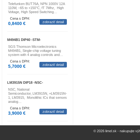
Telefunken BUT76A, NPN 1000V 12A
110W, –65 to +150°C, fT 7Mhz, High
Voltage, High Speed Switching…
Cena s DPH:
zobraziť detail
0,8400 €
M494B1 DIP40 -STM-
SGS Thomson Microelectronics
M494B1, Single-chip voltage tuning
system with 4 analog controls and…
Cena s DPH:
zobraziť detail
5,7000 €
LM3915N DIP18 -NSC-
NSC, National
Semiconductor, LM3915N, =LM3915N-
1, LM3915, Monolithic ICs that senses
analog…
Cena s DPH:
zobraziť detail
3,9000 €
© 2026 limel.sk - nakupujte vý