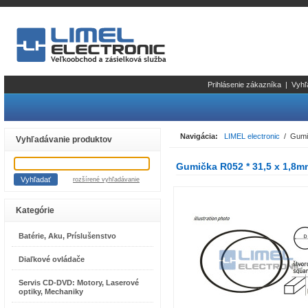
Prihlásenie zákazníka
|
Vyhľ
Navigácia:
LIMEL electronic
/ Gumič
Vyhľadávanie produktov
Gumička R052 * 31,5 x 1,8m
rozšírené vyhľadávanie
Kategórie
Batérie, Aku, Príslušenstvo
Diaľkové ovládače
Servis CD-DVD: Motory, Laserové
optiky, Mechaniky