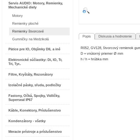
Servis AUDIO: Motory, Remienky,
Mechanické diely
Motory
Remienky ploché
Remienky štvorcové
Popis
Diskusia a hodnotenie
R
Gumničky na Medzikolá
R052, GV128, štvorcový remienok gu
Pätice pre IO, Objímky DIL a iné
D = vnútorný priemer Ø mm
h / h = hrúbka mm
Elektronické súčiastky: Di, IO, Tr,
Tri, Tyr..
Filtre, Kryštály, Rezonátory
Izolačné pásky, sľuda, podložky
Fastony, Očká, Spojky, Vidličky,
Superseal IP67
Káble, Konektory, Príslušenstvo
Kondenzátory - všetky
Meracie prístroje a príslušenstvo