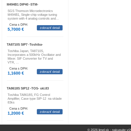
M494B1 DIP40 -STM-
SGS Thomson Microelectronics
M494B1, Single-chip voltage tuning
system with 4 analog controls and…
Cena s DPH:
zobraziť detail
5,7000 €
TA8710S SIP7 -Toshiba-
Toshiba Japan, TA8710S,
Incorporates a 500kHz Oscillator and
Mixer. SIF Converter for TV and
VTR, …
Cena s DPH:
zobraziť detail
1,1600 €
TA8618S SIP12 -TOS- skl.83
Toshiba TA8618S, FG Control
Amplifier, Case type SIP-12 na sklade
83ks
Cena s DPH:
zobraziť detail
1,2000 €
© 2026 limel.sk - nakupujte vý