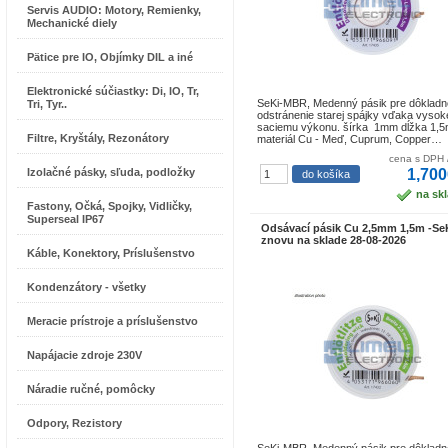
Servis AUDIO: Motory, Remienky,
Mechanické diely
Pätice pre IO, Objímky DIL a iné
Elektronické súčiastky: Di, IO, Tr,
SeKi-MBR, Medenný pásik pre dôkladn
Tri, Tyr..
odstránenie starej spájky vďaka vyso
saciemu výkonu. šírka 1mm dĺžka 1,
Filtre, Kryštály, Rezonátory
materiál Cu - Meď, Cuprum, Copper…
cena s DPH 
Izolačné pásky, sľuda, podložky
1,700
na sk
Fastony, Očká, Spojky, Vidličky,
Superseal IP67
Odsávací pásik Cu 2,5mm 1,5m -SeK
znovu na sklade 28-08-2026
Káble, Konektory, Príslušenstvo
Kondenzátory - všetky
Meracie prístroje a príslušenstvo
Napájacie zdroje 230V
Náradie ručné, pomôcky
Odpory, Rezistory