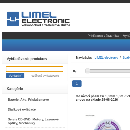
Prihlásenie zákazníka
|
Vyhľ
Navigácia:
LIMEL electronic
/
Spájk
Vyhľadávanie produktov
rozšírené vyhľadávanie
1
Kategórie
Odsávací pásik Cu 1,0mm 1,5m -SeK
Batérie, Aku, Príslušenstvo
znovu na sklade 28-08-2026
Diaľkové ovládače
Servis CD-DVD: Motory, Laserové
optiky, Mechaniky