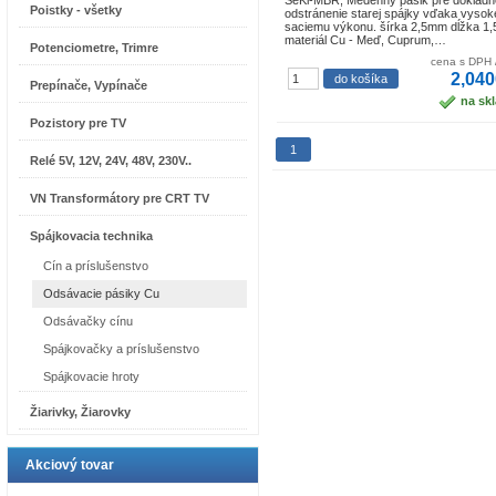
SeKi-MBR, Medenný pásik pre dôkladn
Poistky - všetky
odstránenie starej spájky vďaka vyso
saciemu výkonu. šírka 2,5mm dĺžka 1
materiál Cu - Meď, Cuprum,…
Potenciometre, Trimre
cena s DPH 
2,040
Prepínače, Vypínače
na sk
Pozistory pre TV
1
Relé 5V, 12V, 24V, 48V, 230V..
VN Transformátory pre CRT TV
Spájkovacia technika
Cín a príslušenstvo
Odsávacie pásiky Cu
Odsávačky cínu
Spájkovačky a príslušenstvo
Spájkovacie hroty
Žiarivky, Žiarovky
Akciový tovar