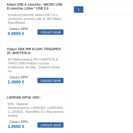
Kábel USB A zástrčka - MICRO USB
B zástrčka 1,00m * USB 2.0
1
Vysokorýchlostný kábel USB 2.0 s
rýchlosťou prenosu dát až 480 Mbit/s,
Špecifikácia: …
Cena s DPH:
zobraziť detail
0,9000 €
Odpor 25W 39R K±10% TR553/PEV-
25 -AVE/TESLA-
AV Elektronintorg PEV 25W/TESLA
TR553 25W Drátový rezistor
smaltovaný okrúhly, Drátové vinutie
na…
Cena s DPH:
zobraziť detail
1,4000 €
LM3915N DIP18 -NSC-
NSC, National
Semiconductor, LM3915N, =LM3915N-
1, LM3915, Monolithic ICs that senses
analog…
Cena s DPH:
zobraziť detail
3,9000 €