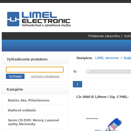
Prihlásenie zákazníka
|
Vyhľ
Navigácia:
LIMEL electronic
/
Spájk
Vyhľadávanie produktov
rozšírené vyhľadávanie
1
Kategórie
Cín SN60 Ø 1,00mm / 15g -CYNEL-
Batérie, Aku, Príslušenstvo
Diaľkové ovládače
Servis CD-DVD: Motory, Laserové
optiky, Mechaniky