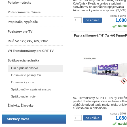
AG TermoPasty KALAFONIA, 1ks/40g
Poistky - všetky
Kolofónia - Kvalitné tavivo s pridaním
aktivátorov na uľahčenie spájkovania.
Aktivovaná kyselinou adipovou (2,5 %
Potenciometre, Trimre
cena s DPH 
1,600
Prepínače, Vypínače
na sk
Pozistory pre TV
Pasta silikonová "H" 7g -AGTermoP
Relé 5V, 12V, 24V, 48V, 230V..
VN Transformátory pre CRT TV
Spájkovacia technika
Cín a príslušenstvo
Odsávacie pásiky Cu
Odsávačky cínu
Spájkovačky a príslušenstvo
Spájkovacie hroty
AG TermoPasty SILHT7 1ks/7g Silikó
pasta H biela teplovodivá na báze silik
uľahčuje odvod tepla medzi elektronic
Žiarivky, Žiarovky
súčiastkami a chladičom…
cena s DPH 
1,850
Akciový tovar
na sk