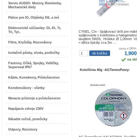
Servis AUDIO: Motory, Remienky,
Mechanické diely
Pätice pre IO, Objímky DIL a iné
Elektronické súčiastky: Di, IO, Tr,
CYNEL, Cín - Spájkovací drôt pre mäk
Tri, Tyr..
spájkovanie s kolofoniou a halogenido
tavidlom SW26, Hrúbka: Ø 1,00mm V
Filtre, Kryštály, Rezonátory
= dĺžka špirály cca.3m …
cena s DPH 
Izolačné pásky, sľuda, podložky
1,900
na sk
Fastony, Očká, Spojky, Vidličky,
Superseal IP67
Kolofónia 40g -AGTermoPasty-
Káble, Konektory, Príslušenstvo
Kondenzátory - všetky
Meracie prístroje a príslušenstvo
Napájacie zdroje 230V
Náradie ručné, pomôcky
Odpory, Rezistory