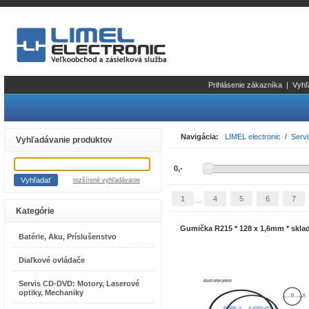
Prihlásenie zákazníka
|
Vyhľ
Navigácia:
LIMEL electronic
/
Serv
Vyhľadávanie produktov
rozšírené vyhľadávanie
1
4
5
6
7
...
Kategórie
Gumička R215 * 128 x 1,6mm * skla
Batérie, Aku, Príslušenstvo
Diaľkové ovládače
Servis CD-DVD: Motory, Laserové
optiky, Mechaniky