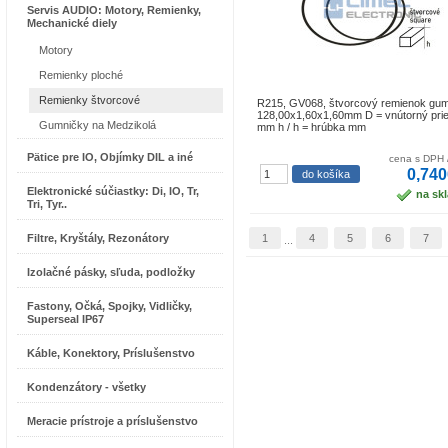
Servis AUDIO: Motory, Remienky,
Mechanické diely
Motory
Remienky ploché
Remienky štvorcové
R215, GV068, štvorcový remienok gu
128,00x1,60x1,60mm D = vnútorný pri
Gumničky na Medzikolá
mm h / h = hrúbka mm
Pätice pre IO, Objímky DIL a iné
cena s DPH 
0,740
Elektronické súčiastky: Di, IO, Tr,
na sk
Tri, Tyr..
Filtre, Kryštály, Rezonátory
1
4
5
6
7
...
Izolačné pásky, sľuda, podložky
Fastony, Očká, Spojky, Vidličky,
Superseal IP67
Káble, Konektory, Príslušenstvo
Kondenzátory - všetky
Meracie prístroje a príslušenstvo