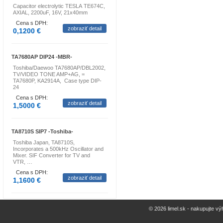
Capacitor electrolytic TESLA TE674C,
AXIAL, 2200uF, 16V, 21x40mm
Cena s DPH:
zobraziť detail
0,1200 €
TA7680AP DIP24 -MBR-
Toshiba/Daewoo TA7680AP/DBL2002,
TV/VIDEO TONE AMP+AG, =
TA7680P, KA2914A, Case type DIP-
24
Cena s DPH:
zobraziť detail
1,5000 €
TA8710S SIP7 -Toshiba-
Toshiba Japan, TA8710S,
Incorporates a 500kHz Oscillator and
Mixer. SIF Converter for TV and
VTR, …
Cena s DPH:
zobraziť detail
1,1600 €
© 2026 limel.sk - nakupujte vý