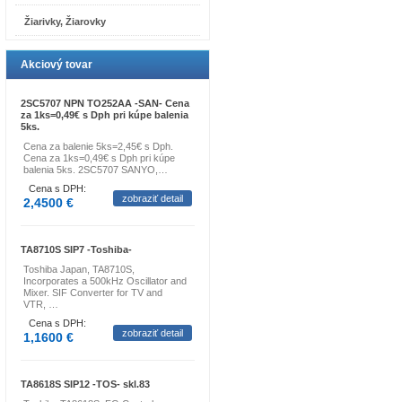
Žiarivky, Žiarovky
Akciový tovar
2SC5707 NPN TO252AA -SAN- Cena
za 1ks=0,49€ s Dph pri kúpe balenia
5ks.
Cena za balenie 5ks=2,45€ s Dph.
Cena za 1ks=0,49€ s Dph pri kúpe
balenia 5ks. 2SC5707 SANYO,…
Cena s DPH:
zobraziť detail
2,4500 €
TA8710S SIP7 -Toshiba-
Toshiba Japan, TA8710S,
Incorporates a 500kHz Oscillator and
Mixer. SIF Converter for TV and
VTR, …
Cena s DPH:
zobraziť detail
1,1600 €
TA8618S SIP12 -TOS- skl.83