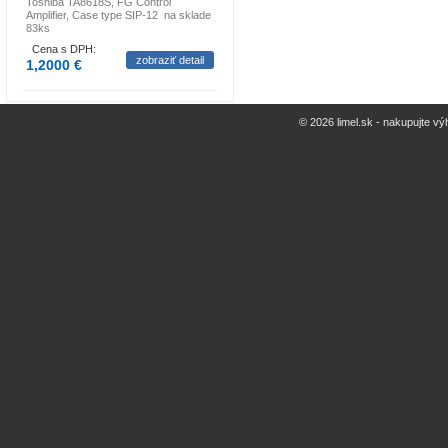
Toshiba TA8618S, FG Control
Amplifier, Case type SIP-12 na sklade
83ks
Cena s DPH:
zobraziť detail
1,2000 €
© 2026 limel.sk - nakupujte vý