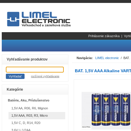
Prihlásenie zákazníka
|
Vyhľ
Navigácia:
LIMEL electronic
/ BAT. 1
Vyhľadávanie produktov
BAT. 1,5V AAA Alkaline VARTA
rozšírené vyhľadávanie
Kategórie
Batérie, Aku, Príslušenstvo
1,5V AA, R06, R6, Mignon
1,5V AAA, R03, R3, Micro
1,5V C, D, R14, R20
3,6V Li 1/2AA