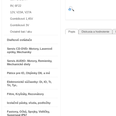
9V, 6F22
12V, V23A, V27A
Gombíkové 1,45V
Gombíkové 3V
Ostatné bat / aku
Popis
Diskusia a hodnotenie
R
Diaľkové ovládače
Servis CD-DVD: Motory, Laserové
optiky, Mechaniky
Servis AUDIO: Motory, Remienky,
Mechanické diely
Pätice pre IO, Objímky DIL a iné
Elektronické súčiastky: Di, IO, Tr,
Tri, Tyr..
Filtre, Kryštály, Rezonátory
Izolačné pásky, sľuda, podložky
Fastony, Očká, Spojky, Vidličky,
Superseal IP67