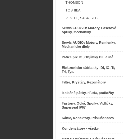
THOMSON
TOSHIBA
VESTEL, SABA, SEG
Servis CD-DVD: Motory, Laserové
optiky, Mechaniky
Servis AUDIO: Motory, Remienky,
Mechanické diely
Pätice pre IO, Objímky DIL a iné
Elektronické súčiastky: Di, IO, Tr,
Tri, Tyr..
Filtre, Kryštály, Rezonátory
Izolačné pásky, sľuda, podložky
Fastony, Očká, Spojky, Vidličky,
Superseal IP67
Káble, Konektory, Príslušenstvo
Kondenzátory - všetky