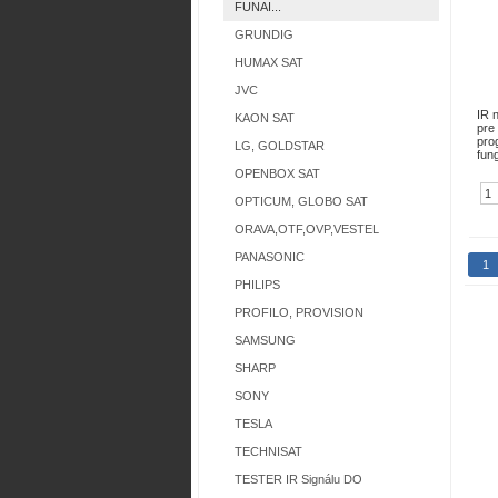
FUNAI...
GRUNDIG
HUMAX SAT
JVC
IR 
KAON SAT
pre
pro
LG, GOLDSTAR
fun
OPENBOX SAT
OPTICUM, GLOBO SAT
ORAVA,OTF,OVP,VESTEL
PANASONIC
1
PHILIPS
PROFILO, PROVISION
SAMSUNG
SHARP
SONY
TESLA
TECHNISAT
TESTER IR Signálu DO