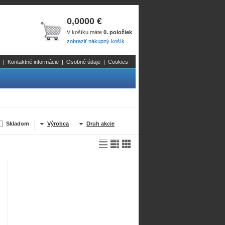
0,0000 €
V košíku máte
0. položiek
zobraziť nákupný košík
|
Kontaktné informácie
|
Osobné údaje
|
Cookies
Skladom
Výrobca
Druh akcie