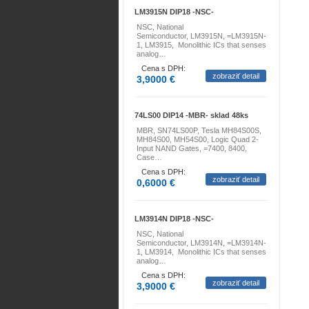
LM3915N DIP18 -NSC-
NSC, National
Semiconductor, LM3915N, =LM3915N-
1, LM3915, Monolithic ICs that senses
analog…
Cena s DPH:
zobraziť detail
3,9000 €
74LS00 DIP14 -MBR- sklad 48ks
MBR, SN74LS00P, Tesla MH84S00S,
MH84S00, MH54S00, Logic Quad 2-
Input NAND Gates, =7400, 8400,
Case…
Cena s DPH:
zobraziť detail
0,6000 €
LM3914N DIP18 -NSC-
NSC, National
Semiconductor, LM3914N, =LM3914N-
1, LM3914, Monolithic ICs that senses
analog…
Cena s DPH:
zobraziť detail
3,9000 €