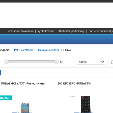
Prihlásenie zákazníka
|
Vyhľadávanie
|
Obchodné podmienky
|
Záručné podmienky
vigácia:
LIMEL electronic
/
Diaľkové ovládače
/ FUNAI...
 FUNAI MK8 s TXT -Posledný kus-
DO NF036RD -FUNAI TV-
REDAJ