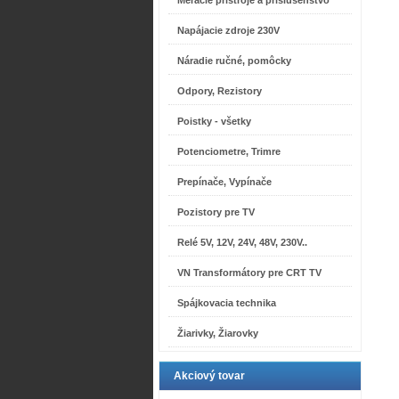
Meracie prístroje a príslušenstvo
Napájacie zdroje 230V
Náradie ručné, pomôcky
Odpory, Rezistory
Poistky - všetky
Potenciometre, Trimre
Prepínače, Vypínače
Pozistory pre TV
Relé 5V, 12V, 24V, 48V, 230V..
VN Transformátory pre CRT TV
Spájkovacia technika
Žiarivky, Žiarovky
Akciový tovar