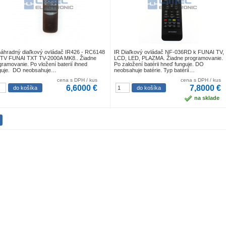
náhradný diaľkový ovládač IR426 - RC6148
IR Diaľkový ovládač NF-036RD k FUNAI TV,
 TV FUNAI TXT TV-2000A MK8.. Žiadne
LCD, LED, PLAZMA. Žiadne programovanie.
gramovanie. Po vložení baterií ihned
Po založení batérii hneď funguje. DO
guje. DO neobsahuje…
neobsahuje batérie. Typ batérií…
cena s DPH / kus
cena s DPH / kus
6,6000 €
7,8000 €
na sklade