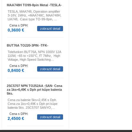
MAA748H TO99-8pin Metal -TESLA-
TESLA, MAA748, Operation amplifier
3-18V, 1MHz, =MAA748C, MAA748H,
UA748, Case type TO-99-8pin, …
Cena s DPH:
zobraziť detail
0,3600 €
BUT76A TO220-3PIN -TFK-
Telefunken BUT76A, NPN 1000V 12A
110W, –65 to +150°C, fT 7Mhz, High
Voltage, High Speed Switching…
Cena s DPH:
zobraziť detail
0,8400 €
2SC5707 NPN TO252AA -SAN- Cena
za 1ks=0,49€ s Dph pri kúpe balenia
5ks.
Cena za balenie 5ks=2,45€ s Dph.
Cena za 1ks=0,49€ s Dph pri kúpe
balenia 5ks. 2SC5707 SANYO,…
Cena s DPH:
zobraziť detail
2,4500 €