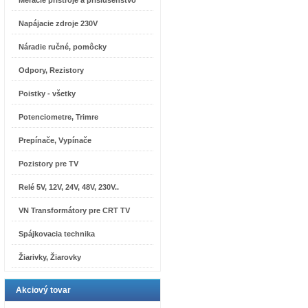
Meracie prístroje a príslušenstvo
Napájacie zdroje 230V
Náradie ručné, pomôcky
Odpory, Rezistory
Poistky - všetky
Potenciometre, Trimre
Prepínače, Vypínače
Pozistory pre TV
Relé 5V, 12V, 24V, 48V, 230V..
VN Transformátory pre CRT TV
Spájkovacia technika
Žiarivky, Žiarovky
Akciový tovar