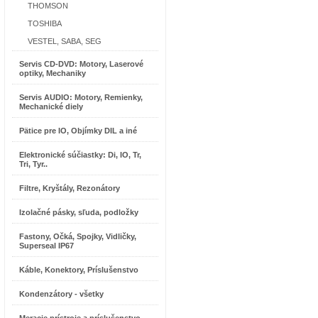
THOMSON
TOSHIBA
VESTEL, SABA, SEG
Servis CD-DVD: Motory, Laserové
optiky, Mechaniky
Servis AUDIO: Motory, Remienky,
Mechanické diely
Pätice pre IO, Objímky DIL a iné
Elektronické súčiastky: Di, IO, Tr,
Tri, Tyr..
Filtre, Kryštály, Rezonátory
Izolačné pásky, sľuda, podložky
Fastony, Očká, Spojky, Vidličky,
Superseal IP67
Káble, Konektory, Príslušenstvo
Kondenzátory - všetky