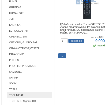
FUNAI...
GRUNDIG
HUMAX SAT
JVC
IR diaľkový ovládač TechniSAT TS 10
KAON SAT
Žiadne programovanie. Po založení baté
hneď funguje. DO neobsahuje batérie. 
LG, GOLDSTAR
batérií: 2xR3 (2xAAA)…
OPENBOX SAT
cena s DPH 
9,990
OPTICUM, GLOBO SAT
na sk
ORAVA,OTF,OVP,VESTEL
PANASONIC
1
PHILIPS
PROFILO, PROVISION
SAMSUNG
SHARP
SONY
TESLA
TECHNISAT
TESTER IR Signálu DO