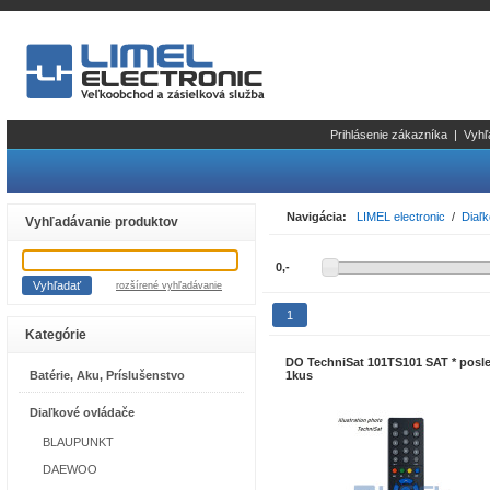
Prihlásenie zákazníka
|
Vyhľ
Navigácia:
LIMEL electronic
/
Diaľ
Vyhľadávanie produktov
rozšírené vyhľadávanie
1
Kategórie
DO TechniSat 101TS101 SAT * posl
Batérie, Aku, Príslušenstvo
1kus
Diaľkové ovládače
BLAUPUNKT
DAEWOO