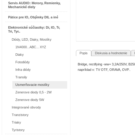
Servis AUDIO: Motory, Remienky,
Mechanické diely
Pätice pre IO, Objímky DIL a iné
Elektronické súčiastky: Di, IO, Tr,
Tri, Tyr..
Diódy, LED, Diaky, Mostíky
1N4000...ABC... XYZ
Popis
Diskusia a hodnotenie
R
Diaky
Fotodiódy
Bridge, rectifying -ww+ 3,2A/250V, B
Infra diódy
napríklad v: TV OTF, ORAVA, OVP..
Transily
Usmerňovacie mostíky
Zenerove diody 0,5 - 2W
Zenerove diody 5W
Integrované obvody
Tranzistory
Triaky
Tyristory