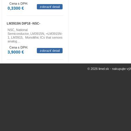
Cena s DPH:
zobraziť detail
0,3300 €
LM3915N DIP18 -NSC-
NSC, National
Semiconductor, LM3915N, =LM3915N-
1, LM3915, Monolithic ICs that senses
analog…
Cena s DPH:
zobraziť detail
3,9000 €
© 2026 limel.sk - nakupujte vý