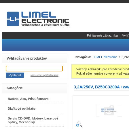
Prihlásenie zákazníka
|
Vyhľ
Navigácia:
LIMEL electronic
/ 3,2A/
Vyhľadávanie produktov
Vážený zákazník, pre zaradenie prod
Pokiaľ ešte nemáte vytvorený užívate
rozšírené vyhľadávanie
3,2A/250V, B250C3200A +ww
Kategórie
Batérie, Aku, Príslušenstvo
Diaľkové ovládače
Servis CD-DVD: Motory, Laserové
optiky, Mechaniky