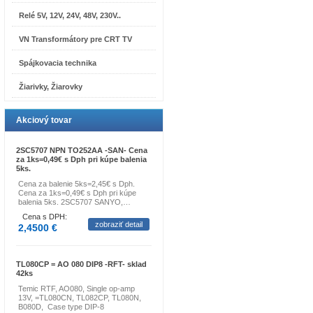
Relé 5V, 12V, 24V, 48V, 230V..
VN Transformátory pre CRT TV
Spájkovacia technika
Žiarivky, Žiarovky
Akciový tovar
2SC5707 NPN TO252AA -SAN- Cena
za 1ks=0,49€ s Dph pri kúpe balenia
5ks.
Cena za balenie 5ks=2,45€ s Dph.
Cena za 1ks=0,49€ s Dph pri kúpe
balenia 5ks. 2SC5707 SANYO,…
Cena s DPH:
zobraziť detail
2,4500 €
TL080CP = AO 080 DIP8 -RFT- sklad
42ks
Temic RTF, AO080, Single op-amp
13V, =TL080CN, TL082CP, TL080N,
B080D, Case type DIP-8