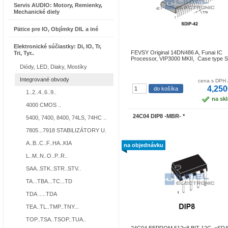
Servis AUDIO: Motory, Remienky,
Mechanické diely
Pätice pre IO, Objímky DIL a iné
Elektronické súčiastky: Di, IO, Tr,
FEVSY Original 14DN486 A, Funai IC
Tri, Tyr..
Processor, VIP3000 MKII, Case type 
Diódy, LED, Diaky, Mostíky
Integrované obvody
cena s DPH 
4,250
1..2..4..6..9..
na sk
4000 CMOS ..
24C04 DIP8 -MBR- *
5400, 7400, 8400, 74LS, 74HC ..
7805...7918 STABILIZÁTORY U.
A..B..C..F..HA..KIA
na objednávku
L..M..N..O..P..R..
SAA..STK..STR..STV..
TA...TBA...TC...TD
TDA .....TDA
TEA..TL..TMP..TNY...
TOP..TSA..TSOP..TUA..