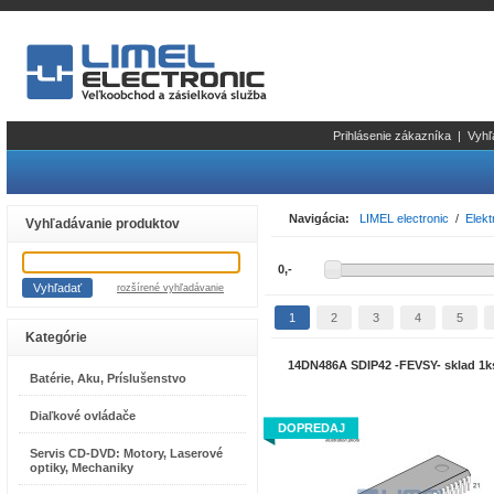
Prihlásenie zákazníka
|
Vyhľ
Navigácia:
LIMEL electronic
/
Elekt
Vyhľadávanie produktov
rozšírené vyhľadávanie
1
2
3
4
5
Kategórie
14DN486A SDIP42 -FEVSY- sklad 1k
Batérie, Aku, Príslušenstvo
Diaľkové ovládače
DOPREDAJ
Servis CD-DVD: Motory, Laserové
optiky, Mechaniky