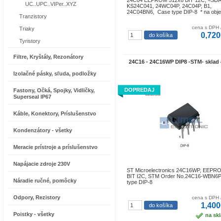
24C04 EEPROM 512x8 BIT 12C, =SDA
UC..UPC..VIPer..XYZ
KS24C041, 24WC04P, 24C04P, B1,
24C04BN6, Case type DIP-8 * na obj
Tranzistory
cena s DPH 
Triaky
0,720
Tyristory
Filtre, Kryštály, Rezonátory
24C16 - 24C16WP DIP8 -STM- sklad 
Izolačné pásky, sľuda, podložky
DOPREDAJ
Fastony, Očká, Spojky, Vidličky,
Superseal IP67
Káble, Konektory, Príslušenstvo
Kondenzátory - všetky
Meracie prístroje a príslušenstvo
Napájacie zdroje 230V
ST Microelectronics 24C16WP, EEPR
BIT I2C, STM Order No.24C16-WBN6
Náradie ručné, pomôcky
type DIP-8
Odpory, Rezistory
cena s DPH 
1,400
Poistky - všetky
na sk