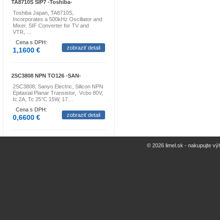
TA8710S SIP7 -Toshiba-
Toshiba Japan, TA8710S,
Incorporates a 500kHz Oscillator and
Mixer. SIF Converter for TV and
VTR, …
Cena s DPH:
zobraziť detail
1,1600 €
2SC3808 NPN TO126 -SAN-
2SC3808, Sanyo Electric, Silicon NPN
Epitaxial Planar Transistor, Vcbo 80V,
Ic 2A, Tc 25°C 15W, 17…
Cena s DPH:
zobraziť detail
0,6600 €
© 2026 limel.sk - nakupujte vý