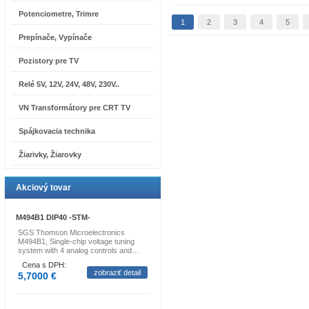
Potenciometre, Trimre
1
2
3
4
5
Prepínače, Vypínače
Pozistory pre TV
Relé 5V, 12V, 24V, 48V, 230V..
VN Transformátory pre CRT TV
Spájkovacia technika
Žiarivky, Žiarovky
Akciový tovar
M494B1 DIP40 -STM-
SGS Thomson Microelectronics
M494B1, Single-chip voltage tuning
system with 4 analog controls and…
Cena s DPH:
zobraziť detail
5,7000 €