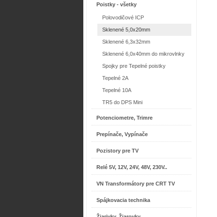
Poistky - všetky
Polovodičové ICP
Sklenené 5,0x20mm
Sklenené 6,3x32mm
Sklenené 6,0x40mm do mikrovlnky
Spojky pre Tepelné poistky
Tepelné 2A
Tepelné 10A
TR5 do DPS Mini
Potenciometre, Trimre
Prepínače, Vypínače
Pozistory pre TV
Relé 5V, 12V, 24V, 48V, 230V..
VN Transformátory pre CRT TV
Spájkovacia technika
Žiarivky, Žiarovky