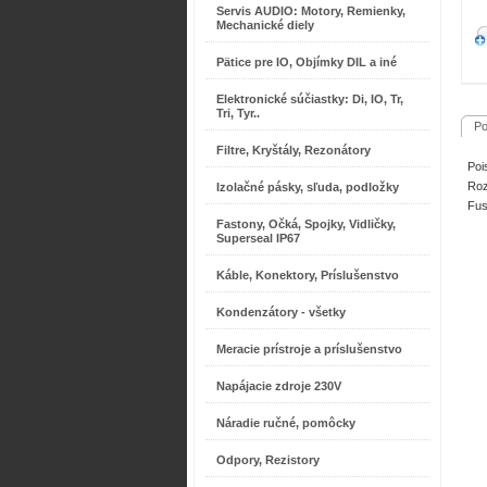
Servis AUDIO: Motory, Remienky,
Mechanické diely
Pätice pre IO, Objímky DIL a iné
Elektronické súčiastky: Di, IO, Tr,
Tri, Tyr..
Po
Filtre, Kryštály, Rezonátory
Poi
Ro
Izolačné pásky, sľuda, podložky
Fus
Fastony, Očká, Spojky, Vidličky,
Superseal IP67
Káble, Konektory, Príslušenstvo
Kondenzátory - všetky
Meracie prístroje a príslušenstvo
Napájacie zdroje 230V
Náradie ručné, pomôcky
Odpory, Rezistory