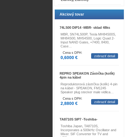
Akciový tovar
74LS00 DIP14 -MBR- sklad 48ks
MBR, SN74LS00P, Tesla MH84S00S,
MH84S00, MH54S00, Logic Quad 2-
Input NAND Gates, =7400, 8400,
Case…
Cena s DPH:
zobraziť detail
0,6000 €
REPRO SPEAKON Zástrčka (kolík)
4pin na kábel
Reproduktorová zástrčka (kolík) 4-pin
na kábel - SPEAKON, FM1245
Speaker plug stecker male vidlica…
Cena s DPH:
zobraziť detail
2,8800 €
TA8710S SIP7 -Toshiba-
Toshiba Japan, TA8710S,
Incorporates a 500kHz Oscillator and
Mixer. SIF Converter for TV and