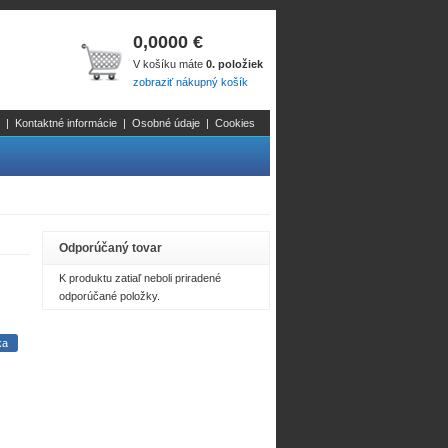
0,0000 €
V košíku máte
0. položiek
zobraziť nákupný košík
|
Kontaktné informácie
|
Osobné údaje
|
Cookies
Odporúčaný tovar
K produktu zatiaľ neboli priradené
odporúčané položky.