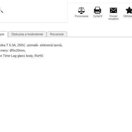
Porovnanie
Vytlačiť
Poslať
Obľúb
emailom
pis
Diskusia a hodnotenie
Recenzie
stka T 6.3A, 250V, -pomalá- sklenená tavná,
zmery: Ø5x20mm,
e Time-Lag glass body, RoHS