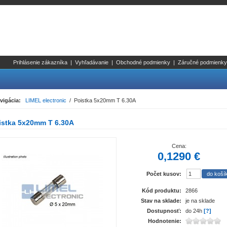
Prihlásenie zákazníka
|
Vyhľadávanie
|
Obchodné podmienky
|
Záručné podmienky
vigácia:
LIMEL electronic
/ Poistka 5x20mm T 6.30A
istka 5x20mm T 6.30A
Cena:
0,1290 €
Počet kusov:
Kód produktu:
2866
Stav na sklade:
je na sklade
Dostupnosť:
do 24h
[?]
Hodnotenie: