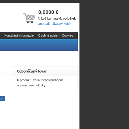
0,0000 €
V košíku máte
0. položiek
zobraziť nákupný košík
|
Kontaktné informácie
|
Osobné údaje
|
Cookies
Odporúčaný tovar
K produktu zatiaľ neboli priradené
odporúčané položky.