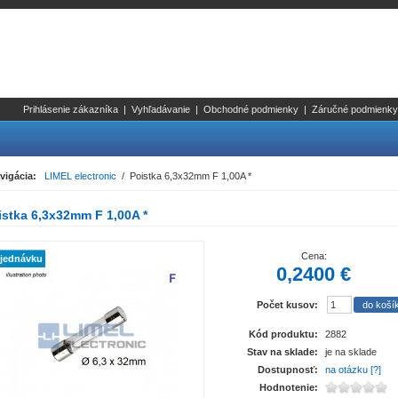
Prihlásenie zákazníka
|
Vyhľadávanie
|
Obchodné podmienky
|
Záručné podmienky
vigácia:
LIMEL electronic
/ Poistka 6,3x32mm F 1,00A *
istka 6,3x32mm F 1,00A *
Cena:
jednávku
0,2400 €
Počet kusov:
Kód produktu:
2882
Stav na sklade:
je na sklade
Dostupnosť:
na otázku [?]
Hodnotenie: