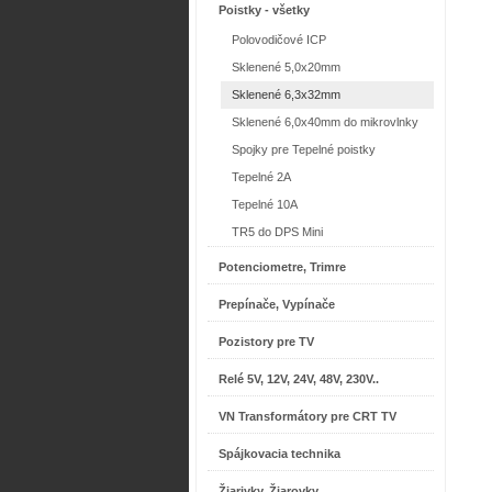
Poistky - všetky
Polovodičové ICP
Sklenené 5,0x20mm
Sklenené 6,3x32mm
Sklenené 6,0x40mm do mikrovlnky
Spojky pre Tepelné poistky
Tepelné 2A
Tepelné 10A
TR5 do DPS Mini
Potenciometre, Trimre
Prepínače, Vypínače
Pozistory pre TV
Relé 5V, 12V, 24V, 48V, 230V..
VN Transformátory pre CRT TV
Spájkovacia technika
Žiarivky, Žiarovky