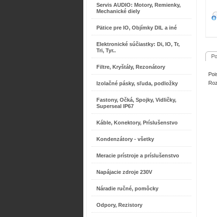
Servis AUDIO: Motory, Remienky,
Mechanické diely
Pätice pre IO, Objímky DIL a iné
Elektronické súčiastky: Di, IO, Tr,
Tri, Tyr..
Po
Filtre, Kryštály, Rezonátory
Poi
Ro
Izolačné pásky, sľuda, podložky
Fastony, Očká, Spojky, Vidličky,
Superseal IP67
Káble, Konektory, Príslušenstvo
Kondenzátory - všetky
Meracie prístroje a príslušenstvo
Napájacie zdroje 230V
Náradie ručné, pomôcky
Odpory, Rezistory