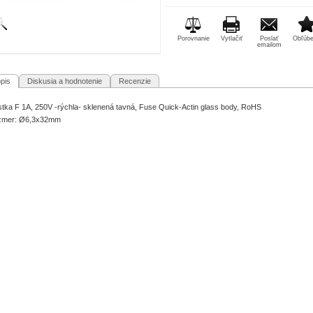
Porovnanie
Vytlačiť
Poslať
Obľúb
emailom
pis
Diskusia a hodnotenie
Recenzie
stka F 1A, 250V -rýchla- sklenená tavná, Fuse Quick-Actin glass body, RoHS
zmer: Ø6,3x32mm