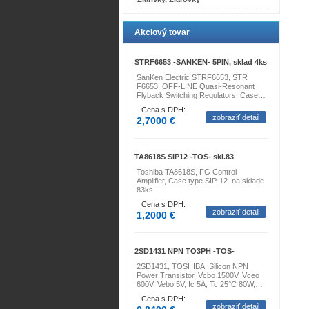
Akciový tovar
STRF6653 -SANKEN- 5PIN, sklad 4ks
SanKen Electric STRF6653, STR
F6653, OFF-LINE Quasi-Resonant
Flyback Switching Regulators, Case…
Cena s DPH:
zobraziť detail
2,7000 €
TA8618S SIP12 -TOS- skl.83
Toshiba TA8618S, FG Control
Amplifier, Case type SIP-12 na sklade
83ks
Cena s DPH:
zobraziť detail
1,2000 €
2SD1431 NPN TO3PH -TOS-
2SD1431, TOSHIBA, Silicon NPN
Power Transistor, Vcbo 1500V, Vceo
600V, Vebo 5V, Ic 5A, Tc 25°C 80W,…
Cena s DPH:
zobraziť detail