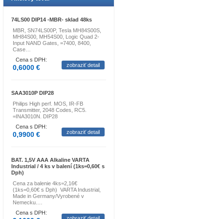
74LS00 DIP14 -MBR- sklad 48ks
MBR, SN74LS00P, Tesla MH84S00S,
MH84S00, MH54S00, Logic Quad 2-
Input NAND Gates, =7400, 8400,
Case…
Cena s DPH:
zobraziť detail
0,6000 €
SAA3010P DIP28
Philips High perf. MOS, IR-FB
Transmitter, 2048 Codes, RC5.
=INA3010N. DIP28
Cena s DPH:
zobraziť detail
0,9900 €
BAT. 1,5V AAA Alkaline VARTA
Industrial / 4 ks v balení (1ks=0,60€ s
Dph)
Cena za balenie 4ks=2,16€
(1ks=0,60€ s Dph) VARTA Industrial,
Made in Germany/Vyrobené v
Nemecku.…
Cena s DPH:
zobraziť detail