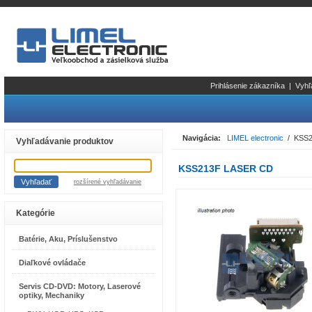
Prihlásenie zákazníka
|
Vyhľ
Navigácia:
LIMEL electronic
/ KSS2
Vyhľadávanie produktov
KSS213F LASER CD
rozšírené vyhľadávanie
Kategórie
Batérie, Aku, Príslušenstvo
Diaľkové ovládače
Servis CD-DVD: Motory, Laserové
optiky, Mechaniky