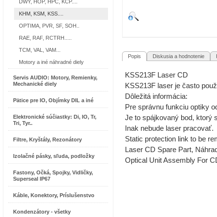
DWY, HOP, HPC, KCP....
KHM, KSM, KSS....
OPTIMA, PVR, SF, SOH..
RAE, RAF, RCTRH.....
TCM, VAL, VAM...
Popis
Diskusia a hodnotenie
R
Motory a iné náhradné diely
KSS213F Laser CD
Servis AUDIO: Motory, Remienky,
Mechanické diely
KSS213F laser je často pou
Dôležitá informácia:
Pätice pre IO, Objímky DIL a iné
Pre správnu funkciu optiky o
Elektronické súčiastky: Di, IO, Tr,
Je to spájkovaný bod, ktorý s
Tri, Tyr..
Inak nebude laser pracovať.
Static protection link to be 
Filtre, Kryštály, Rezonátory
Laser CD Spare Part, Náhradn
Izolačné pásky, sľuda, podložky
Optical Unit Assembly For C
Fastony, Očká, Spojky, Vidličky,
Superseal IP67
Káble, Konektory, Príslušenstvo
Kondenzátory - všetky