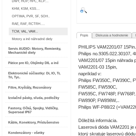
DWY, HOP, HPC, KCP....
KHM, KSM, KSS....
OPTIMA, PVR, SF, SOH..
RAE, RAF, RCTRH.....
TCM, VAL, VAM...
Popis
Diskusia a hodnotenie
R
Motory a iné náhradné diely
PHILIPS VAM2201/07 15Pin.
Servis AUDIO: Motory, Remienky,
Mechanické diely
Philips no.9305.022.30107, 
VAM2201/07 15pin náhrada pr
Pätice pre IO, Objímky DIL a iné
VAM2201-03 15pin,
Elektronické súčiastky: Di, IO, Tr,
napríklad v:
Tri, Tyr..
Philips FW350C, FW390C,
FW585C, FW590C,
Filtre, Kryštály, Rezonátory
FW595C, FW748P, FW768P,
Izolačné pásky, sľuda, podložky
FW890P, FW898W,..
Philips WF-P88/22 (=VAM220
Fastony, Očká, Spojky, Vidličky,
Superseal IP67
Dôležitá informácia.
Káble, Konektory, Príslušenstvo
Laserová dióda VAM2201 je 
Kondenzátory - všetky
ktorý skratuje laserovú diódu