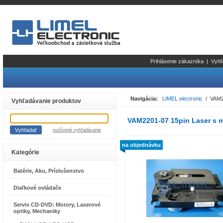
Prihlásenie zákazníka
|
Vyhľ
Navigácia:
LIMEL electronic
/ VAM22
Vyhľadávanie produktov
VAM2201-07 15pin Laser s m
rozšírené vyhľadávanie
na objednávku
Kategórie
Batérie, Aku, Príslušenstvo
Diaľkové ovládače
Servis CD-DVD: Motory, Laserové
optiky, Mechaniky