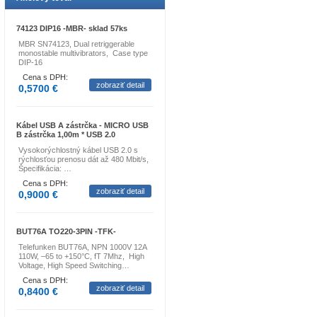
74123 DIP16 -MBR- sklad 57ks
MBR SN74123, Dual retriggerable
monostable multivibrators, Case type
DIP-16
Cena s DPH:
zobraziť detail
0,5700 €
Kábel USB A zástrčka - MICRO USB
B zástrčka 1,00m * USB 2.0
Vysokorýchlostný kábel USB 2.0 s
rýchlosťou prenosu dát až 480 Mbit/s,
Špecifikácia: …
Cena s DPH:
zobraziť detail
0,9000 €
BUT76A TO220-3PIN -TFK-
Telefunken BUT76A, NPN 1000V 12A
110W, –65 to +150°C, fT 7Mhz, High
Voltage, High Speed Switching…
Cena s DPH:
zobraziť detail
0,8400 €