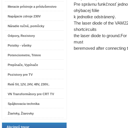
Pre správnu funkčnosť jednot
Meracie prístroje a príslušenstvo
ohýbacej fólie
Napájacie zdroje 230V
k jednotke odstránený.
The laser diode of the VAM22
Náradie ručné, pomôcky
shortcircuits
the laser diode to ground.For 
Odpory, Rezistory
must
Poistky - všetky
beremoved after connecting the
Potenciometre, Trimre
Prepínače, Vypínače
Pozistory pre TV
Relé 5V, 12V, 24V, 48V, 230V..
VN Transformátory pre CRT TV
Spájkovacia technika
Žiarivky, Žiarovky
Akciový tovar