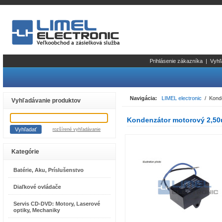
Prihlásenie zákazníka
|
Vyhľ
Navigácia:
LIMEL electronic
/ Konde
Vyhľadávanie produktov
Kondenzátor motorový 2,5
rozšírené vyhľadávanie
Kategórie
Batérie, Aku, Príslušenstvo
Diaľkové ovládače
Servis CD-DVD: Motory, Laserové
optiky, Mechaniky