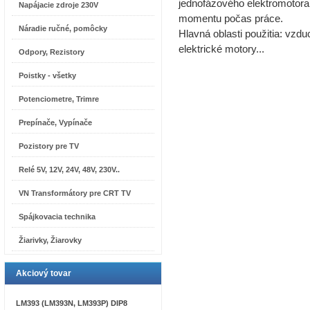
jednofázového elektromotora
Napájacie zdroje 230V
momentu počas práce.
Náradie ručné, pomôcky
Hlavná oblasti použitia: vzdu
elektrické motory...
Odpory, Rezistory
Poistky - všetky
Potenciometre, Trimre
Prepínače, Vypínače
Pozistory pre TV
Relé 5V, 12V, 24V, 48V, 230V..
VN Transformátory pre CRT TV
Spájkovacia technika
Žiarivky, Žiarovky
Akciový tovar
LM393 (LM393N, LM393P) DIP8