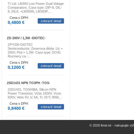
TI Ltd. LM393 Low Power Dual Voltage
Comparators. Case type: DIP-8, DIL-
8, DIL8, =LM393N, LM393P,…
Cena s DPH:
zobraziť detail
0,4800 €
ZD 200V / 1,3W -DIOTEC-
ZPY200 DIOTEC
Semiconductor. Zenerova dióda. Uz =
200V, Ptot = 1,3W Case type: DO41
Rozmery ca.:…
Cena s DPH:
zobraziť detail
0,1200 €
2SD1431 NPN TO3PH -TOS-
2SD1431, TOSHIBA, Silicon NPN
Power Transistor, Vcbo 1500V, Vceo
600V, Vebo 5V, Ic 5A, Tc 25°C 80W,…
Cena s DPH:
zobraziť detail
0,8400 €
© 2026 limel.sk - nakupujte vý