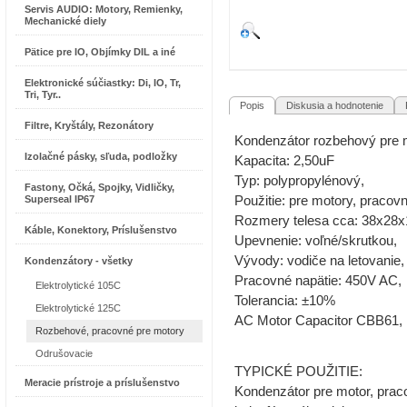
Servis AUDIO: Motory, Remienky,
Mechanické diely
Pätice pre IO, Objímky DIL a iné
Elektronické súčiastky: Di, IO, Tr,
Tri, Tyr..
Popis
Diskusia a hodnotenie
R
Filtre, Kryštály, Rezonátory
Kondenzátor rozbehový pre 
Izolačné pásky, sľuda, podložky
Kapacita: 2,50uF
Typ: polypropylénový,
Fastony, Očká, Spojky, Vidličky,
Superseal IP67
Použitie: pre motory, pracov
Rozmery telesa cca: 38x28
Káble, Konektory, Príslušenstvo
Upevnenie: voľné/skrutkou,
Vývody: vodiče na letovanie,
Kondenzátory - všetky
Pracovné napätie: 450V AC,
Elektrolytické 105C
Tolerancia: ±10%
Elektrolytické 125C
AC Motor Capacitor CBB61,
Rozbehové, pracovné pre motory
Odrušovacie
TYPICKÉ POUŽITIE:
Meracie prístroje a príslušenstvo
Kondenzátor pre motor, prac