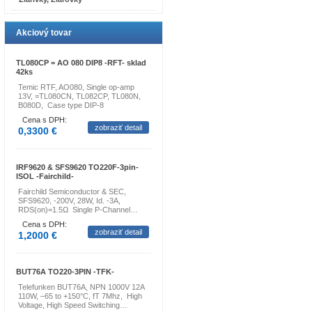
Akciový tovar
TL080CP = AO 080 DIP8 -RFT- sklad
42ks
Temic RTF, AO080, Single op-amp
13V, =TL080CN, TL082CP, TL080N,
B080D, Case type DIP-8
Cena s DPH:
zobraziť detail
0,3300 €
IRF9620 & SFS9620 TO220F-3pin-
ISOL -Fairchild-
Fairchild Semiconductor & SEC,
SFS9620, -200V, 28W, Id. -3A,
RDS(on)=1.5Ω Single P-Channel…
Cena s DPH:
zobraziť detail
1,2000 €
BUT76A TO220-3PIN -TFK-
Telefunken BUT76A, NPN 1000V 12A
110W, –65 to +150°C, fT 7Mhz, High
Voltage, High Speed Switching…