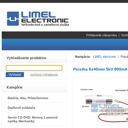
Prihlásenie zákazníka
|
Vyhľ
Navigácia:
LIMEL electronic
/ Poist
Vyhľadávanie produktov
Poistka 6x40mm 5kV 800mA p
rozšírené vyhľadávanie
Kategórie
Batérie, Aku, Príslušenstvo
Diaľkové ovládače
Servis CD-DVD: Motory, Laserové
optiky, Mechaniky