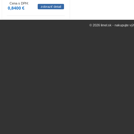
Cena s DPH:
zobraziť detail
0,8400 €
© 2026 limel.sk - nakupujte vý