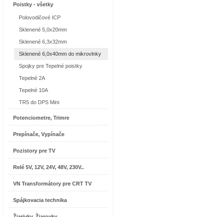
Poistky - všetky
Polovodičové ICP
Sklenené 5,0x20mm
Sklenené 6,3x32mm
Sklenené 6,0x40mm do mikrovlnky
Spojky pre Tepelné poistky
Tepelné 2A
Tepelné 10A
TR5 do DPS Mini
Potenciometre, Trimre
Prepínače, Vypínače
Pozistory pre TV
Relé 5V, 12V, 24V, 48V, 230V..
VN Transformátory pre CRT TV
Spájkovacia technika
Žiarivky, Žiarovky