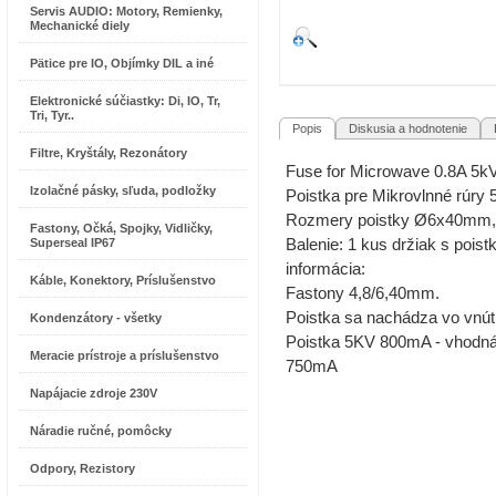
Servis AUDIO: Motory, Remienky,
Mechanické diely
Pätice pre IO, Objímky DIL a iné
Elektronické súčiastky: Di, IO, Tr,
Tri, Tyr..
Popis
Diskusia a hodnotenie
R
Filtre, Kryštály, Rezonátory
Fuse for Microwave 0.8A 5kV 
Izolačné pásky, sľuda, podložky
Poistka pre Mikrovlnné rúry 
Rozmery poistky Ø6x40mm
Fastony, Očká, Spojky, Vidličky,
Superseal IP67
Balenie: 1 kus držiak s pois
informácia:
Káble, Konektory, Príslušenstvo
Fastony 4,8/6,40mm.
Poistka sa nachádza vo vnút
Kondenzátory - všetky
Poistka 5KV 800mA - vhodn
Meracie prístroje a príslušenstvo
750mA
Napájacie zdroje 230V
Náradie ručné, pomôcky
Odpory, Rezistory