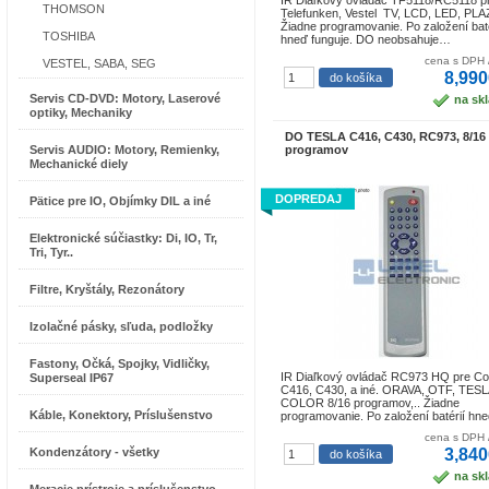
IR Diaľkový ovládač TF5118/RC5118 p
THOMSON
Telefunken, Vestel TV, LCD, LED, PL
Žiadne programovanie. Po založení baté
TOSHIBA
hneď funguje. DO neobsahuje…
cena s DPH 
VESTEL, SABA, SEG
8,990
Servis CD-DVD: Motory, Laserové
na sk
optiky, Mechaniky
DO TESLA C416, C430, RC973, 8/16
Servis AUDIO: Motory, Remienky,
programov
Mechanické diely
DOPREDAJ
Pätice pre IO, Objímky DIL a iné
Elektronické súčiastky: Di, IO, Tr,
Tri, Tyr..
Filtre, Kryštály, Rezonátory
Izolačné pásky, sľuda, podložky
Fastony, Očká, Spojky, Vidličky,
IR Diaľkový ovládač RC973 HQ pre Co
Superseal IP67
C416, C430, a iné. ORAVA, OTF, TESL
COLOR 8/16 programov,.. Žiadne
Káble, Konektory, Príslušenstvo
programovanie. Po založení batérií h
cena s DPH 
Kondenzátory - všetky
3,840
na sk