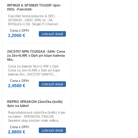
IRF9620 & SFS9620 TO220F-3pin-
ISOL -Fairchild-
Fairchild Semiconductor & SEC,
SFS9620, -200V, 28W, Id. -3A,
RDS(on)=1.5Ω Single P-Channel…
Cena s DPH:
zobraziť detail
1,2000 €
2SC5707 NPN TO252AA -SAN- Cena
za 1ks=0,49€ s Dph pri kúpe balenia
5ks.
Cena za balenie 5ks=2,45€ s Dph.
Cena za 1ks=0,49€ s Dph pri kúpe
balenia 5ks. 2SC5707 SANYO,…
Cena s DPH:
zobraziť detail
2,4500 €
REPRO SPEAKON Zástrčka (kolík)
4pin na kábel
Reproduktorová zástrčka (kolík) 4-pin
na kábel - SPEAKON, FM1245
Speaker plug stecker male vidlica…
Cena s DPH:
zobraziť detail
2,8800 €