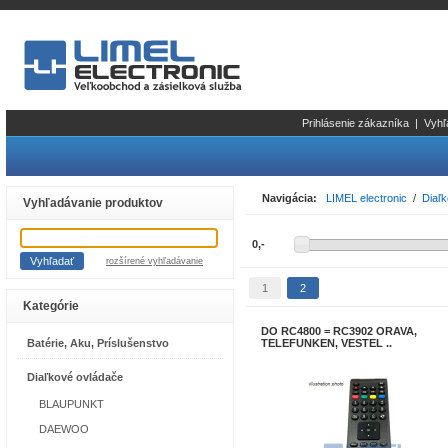
Prihlásenie zákazníka
|
Vyhľ
Navigácia:
LIMEL electronic
/
Diaľ
Vyhľadávanie produktov
rozšírené vyhľadávanie
1
2
Kategórie
DO RC4800 = RC3902 ORAVA,
Batérie, Aku, Príslušenstvo
TELEFUNKEN, VESTEL ..
Diaľkové ovládače
BLAUPUNKT
DAEWOO