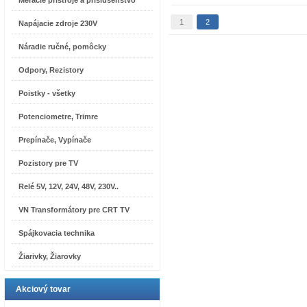
Meracie prístroje a príslušenstvo
1
2
Napájacie zdroje 230V
Náradie ručné, pomôcky
Odpory, Rezistory
Poistky - všetky
Potenciometre, Trimre
Prepínače, Vypínače
Pozistory pre TV
Relé 5V, 12V, 24V, 48V, 230V..
VN Transformátory pre CRT TV
Spájkovacia technika
Žiarivky, Žiarovky
Akciový tovar