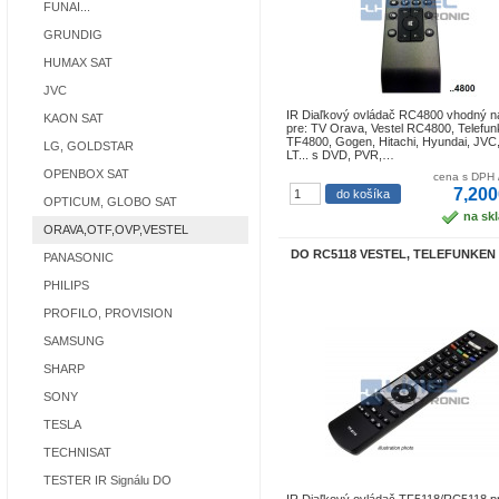
FUNAI...
GRUNDIG
HUMAX SAT
JVC
IR Diaľkový ovládač RC4800 vhodný na
KAON SAT
pre: TV Orava, Vestel RC4800, Telefu
TF4800, Gogen, Hitachi, Hyundai, JVC
LG, GOLDSTAR
LT... s DVD, PVR,…
OPENBOX SAT
cena s DPH 
7,200
OPTICUM, GLOBO SAT
na sk
ORAVA,OTF,OVP,VESTEL
DO RC5118 VESTEL, TELEFUNKEN 
PANASONIC
PHILIPS
PROFILO, PROVISION
SAMSUNG
SHARP
SONY
TESLA
TECHNISAT
TESTER IR Signálu DO