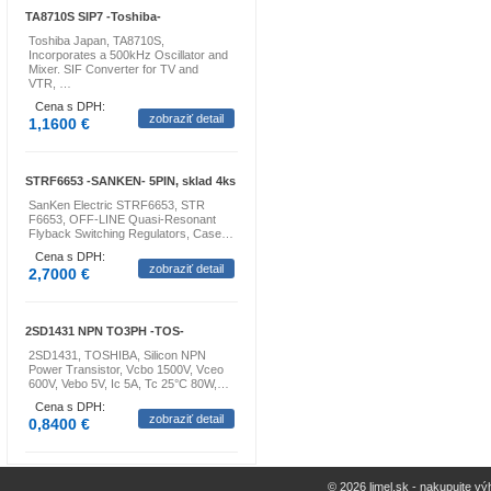
TA8710S SIP7 -Toshiba-
Toshiba Japan, TA8710S,
Incorporates a 500kHz Oscillator and
Mixer. SIF Converter for TV and
VTR, …
Cena s DPH:
zobraziť detail
1,1600 €
STRF6653 -SANKEN- 5PIN, sklad 4ks
SanKen Electric STRF6653, STR
F6653, OFF-LINE Quasi-Resonant
Flyback Switching Regulators, Case…
Cena s DPH:
zobraziť detail
2,7000 €
2SD1431 NPN TO3PH -TOS-
2SD1431, TOSHIBA, Silicon NPN
Power Transistor, Vcbo 1500V, Vceo
600V, Vebo 5V, Ic 5A, Tc 25°C 80W,…
Cena s DPH:
zobraziť detail
0,8400 €
© 2026 limel.sk - nakupujte vý