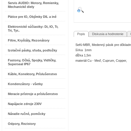
Servis AUDIO: Motory, Remienky,
Mechanické diely
Pätice pre IO, Objímky DIL a iné
Elektronické súčiastky: Di, IO, Tr,
Tri, Tyr..
Popis
Diskusia a hodnotenie
R
Filtre, Kryštály, Rezonátory
SeKi-MBR, Medenný pásik pre dôkladn
šírka 1mm
Izolačné pásky, sľuda, podložky
dĺžka 1,5m
Fastony, Očká, Spojky, Vidličky,
materiál Cu - Meď, Cuprum, Copper,
Superseal IP67
Káble, Konektory, Príslušenstvo
Kondenzátory - všetky
Meracie prístroje a príslušenstvo
Napájacie zdroje 230V
Náradie ručné, pomôcky
Odpory, Rezistory