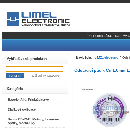
Prihlásenie zákazníka
|
Vyhľ
Navigácia:
LIMEL electronic
/ Odsáv
Vyhľadávanie produktov
Odsávací pásik Cu 1,0mm 1,
rozšírené vyhľadávanie
Kategórie
Batérie, Aku, Príslušenstvo
Diaľkové ovládače
Servis CD-DVD: Motory, Laserové
optiky, Mechaniky