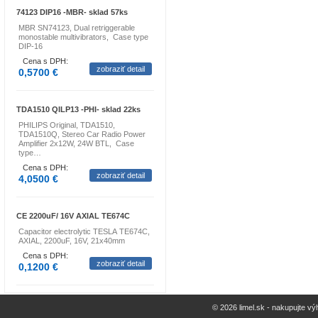
74123 DIP16 -MBR- sklad 57ks
MBR SN74123, Dual retriggerable
monostable multivibrators, Case type
DIP-16
Cena s DPH:
zobraziť detail
0,5700 €
TDA1510 QILP13 -PHI- sklad 22ks
PHILIPS Original, TDA1510,
TDA1510Q, Stereo Car Radio Power
Amplifier 2x12W, 24W BTL, Case
type…
Cena s DPH:
zobraziť detail
4,0500 €
CE 2200uF/ 16V AXIAL TE674C
Capacitor electrolytic TESLA TE674C,
AXIAL, 2200uF, 16V, 21x40mm
Cena s DPH:
zobraziť detail
0,1200 €
© 2026 limel.sk - nakupujte vý