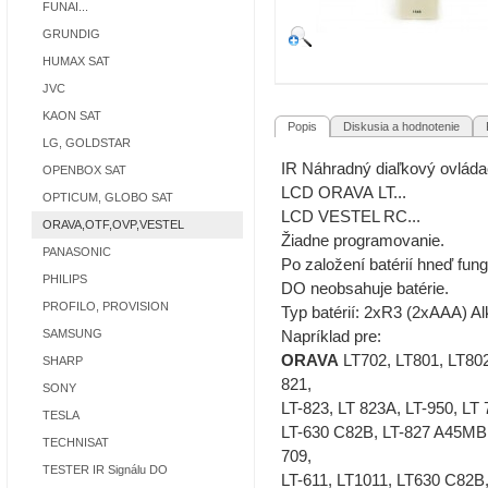
FUNAI...
GRUNDIG
HUMAX SAT
JVC
KAON SAT
Popis
Diskusia a hodnotenie
R
LG, GOLDSTAR
IR Náhradný diaľkový ovlá
OPENBOX SAT
LCD ORAVA LT...
OPTICUM, GLOBO SAT
LCD VESTEL RC...
ORAVA,OTF,OVP,VESTEL
Žiadne programovanie.
PANASONIC
Po založení batérií hneď fung
PHILIPS
DO neobsahuje batérie.
PROFILO, PROVISION
Typ batérií: 2xR3 (2xAAA) A
SAMSUNG
Napríklad pre:
ORAVA
LT702, LT801, LT802,
SHARP
821,
SONY
LT-823, LT 823A, LT-950, LT 
TESLA
LT-630 C82B, LT-827 A45MB, 
TECHNISAT
709,
TESTER IR Signálu DO
LT-611, LT1011, LT630 C82B