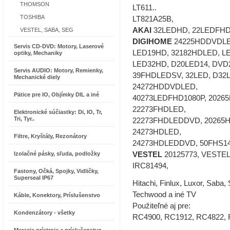
THOMSON
LT611..
TOSHIBA
LT821A25B,
AKAI
32LEDHD, 22LEDFHD,
VESTEL, SABA, SEG
DIGIHOME
24225HDDVDLED
Servis CD-DVD: Motory, Laserové
LED19HD, 32182HDLED, L
optiky, Mechaniky
LED32HD, D20LED14, DVD
Servis AUDIO: Motory, Remienky,
39FHDLEDSV, 32LED, D32
Mechanické diely
24272HDDVDLED,
Pätice pre IO, Objímky DIL a iné
40273LEDFHD1080P, 2026
22273FHDLED,
Elektronické súčiastky: Di, IO, Tr,
Tri, Tyr..
22273FHDLEDDVD, 20265
24273HDLED,
Filtre, Kryštály, Rezonátory
24273HDLEDDVD, 50FHS141
Izolačné pásky, sľuda, podložky
VESTEL
20125773, VESTEL 
IRC81494,
Fastony, Očká, Spojky, Vidličky,
Superseal IP67
Hitachi, Finlux, Luxor, Saba,
Techwood a iné TV
Káble, Konektory, Príslušenstvo
Použiteľné aj pre:
Kondenzátory - všetky
RC4900, RC1912, RC4822, 