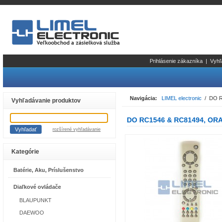
Prihlásenie zákazníka
|
Vyhľ
Navigácia:
LIMEL electronic
/ DO R
Vyhľadávanie produktov
DO RC1546 & RC81494, ORA
rozšírené vyhľadávanie
Kategórie
Batérie, Aku, Príslušenstvo
Diaľkové ovládače
BLAUPUNKT
DAEWOO