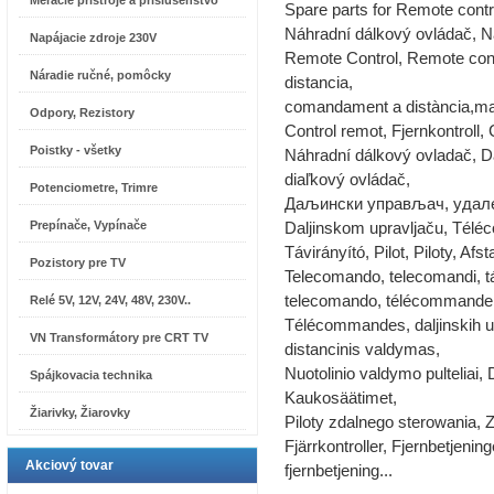
Meracie prístroje a príslušenstvo
Spare parts for Remote contr
Náhradní dálkový ovládač, N
Napájacie zdroje 230V
Remote Control, Remote con
Náradie ručné, pomôcky
distancia,
comandament a distància,mane
Odpory, Rezistory
Control remot, Fjernkontroll,
Poistky - všetky
Náhradní dálkový ovladač, D
diaľkový ovládač,
Potenciometre, Trimre
Даљински управљач, удале
Prepínače, Vypínače
Daljinskom upravljaču, Tél
Távirányító, Pilot, Piloty, Af
Pozistory pre TV
Telecomando, telecomandi, táv
telecomando, télécommande
Relé 5V, 12V, 24V, 48V, 230V..
Télécommandes, daljinskih upra
VN Transformátory pre CRT TV
distancinis valdymas,
Nuotolinio valdymo pulteliai,
Spájkovacia technika
Kaukosäätimet,
Žiarivky, Žiarovky
Piloty zdalnego sterowania, Zd
Fjärrkontroller, Fjernbetjening
Akciový tovar
fjernbetjening...