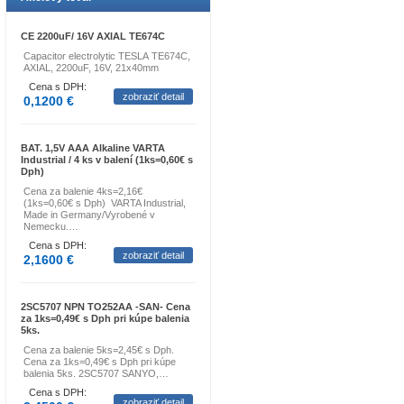
CE 2200uF/ 16V AXIAL TE674C
Capacitor electrolytic TESLA TE674C,
AXIAL, 2200uF, 16V, 21x40mm
Cena s DPH:
zobraziť detail
0,1200 €
BAT. 1,5V AAA Alkaline VARTA
Industrial / 4 ks v balení (1ks=0,60€ s
Dph)
Cena za balenie 4ks=2,16€
(1ks=0,60€ s Dph) VARTA Industrial,
Made in Germany/Vyrobené v
Nemecku.…
Cena s DPH:
zobraziť detail
2,1600 €
2SC5707 NPN TO252AA -SAN- Cena
za 1ks=0,49€ s Dph pri kúpe balenia
5ks.
Cena za balenie 5ks=2,45€ s Dph.
Cena za 1ks=0,49€ s Dph pri kúpe
balenia 5ks. 2SC5707 SANYO,…
Cena s DPH:
zobraziť detail