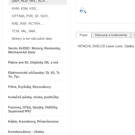
DWY, HOP, HPC, KCP....
KHM, KSM, KSS....
OPTIMA, PVR, SF, SOH..
RAE, RAF, RCTRH.....
TCM, VAL, VAM...
Popis
Diskusia a hodnotenie
R
Motory a iné náhradné diely
HITACHI, DVD,CD Laser Lens. Optik
Servis AUDIO: Motory, Remienky,
Mechanické diely
Pätice pre IO, Objímky DIL a iné
Elektronické súčiastky: Di, IO, Tr,
Tri, Tyr..
Filtre, Kryštály, Rezonátory
Izolačné pásky, sľuda, podložky
Fastony, Očká, Spojky, Vidličky,
Superseal IP67
Káble, Konektory, Príslušenstvo
Kondenzátory - všetky