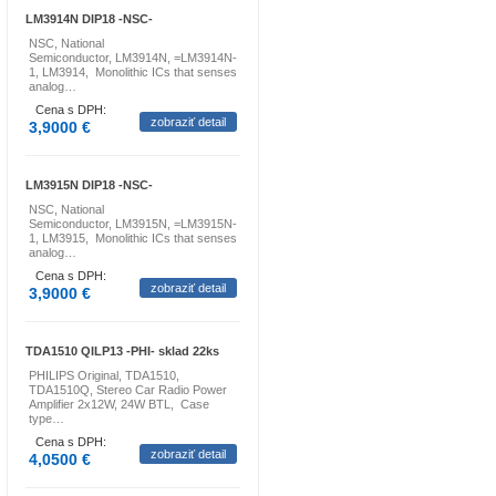
LM3914N DIP18 -NSC-
NSC, National
Semiconductor, LM3914N, =LM3914N-
1, LM3914, Monolithic ICs that senses
analog…
Cena s DPH:
zobraziť detail
3,9000 €
LM3915N DIP18 -NSC-
NSC, National
Semiconductor, LM3915N, =LM3915N-
1, LM3915, Monolithic ICs that senses
analog…
Cena s DPH:
zobraziť detail
3,9000 €
TDA1510 QILP13 -PHI- sklad 22ks
PHILIPS Original, TDA1510,
TDA1510Q, Stereo Car Radio Power
Amplifier 2x12W, 24W BTL, Case
type…
Cena s DPH:
zobraziť detail
4,0500 €