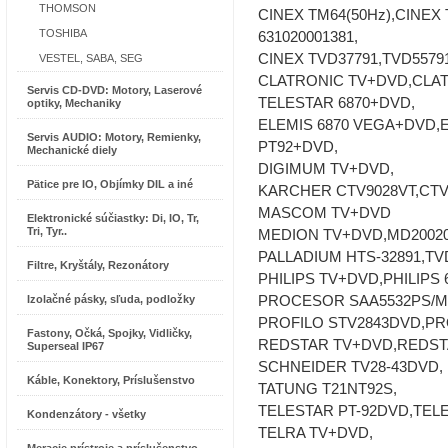
THOMSON
CINEX TM64(50Hz),CINEX
TOSHIBA
631020001381,
CINEX TVD37791,TVD55791
VESTEL, SABA, SEG
CLATRONIC TV+DVD,CLAT
Servis CD-DVD: Motory, Laserové
TELESTAR 6870+DVD,
optiky, Mechaniky
ELEMIS 6870 VEGA+DVD,E
Servis AUDIO: Motory, Remienky,
PT92+DVD,
Mechanické diely
DIGIMUM TV+DVD,
Pätice pre IO, Objímky DIL a iné
KARCHER CTV9028VT,CTV
MASCOM TV+DVD
Elektronické súčiastky: Di, IO, Tr,
Tri, Tyr..
MEDION TV+DVD,MD20020A
PALLADIUM HTS-32891,TV
Filtre, Kryštály, Rezonátory
PHILIPS TV+DVD,PHILIPS 
Izolačné pásky, sľuda, podložky
PROCESOR SAA5532PS/M4
PROFILO STV2843DVD,PR
Fastony, Očká, Spojky, Vidličky,
REDSTAR TV+DVD,REDSTA
Superseal IP67
SCHNEIDER TV28-43DVD,
Káble, Konektory, Príslušenstvo
TATUNG T21NT92S,
TELESTAR PT-92DVD,TELE
Kondenzátory - všetky
TELRA TV+DVD,