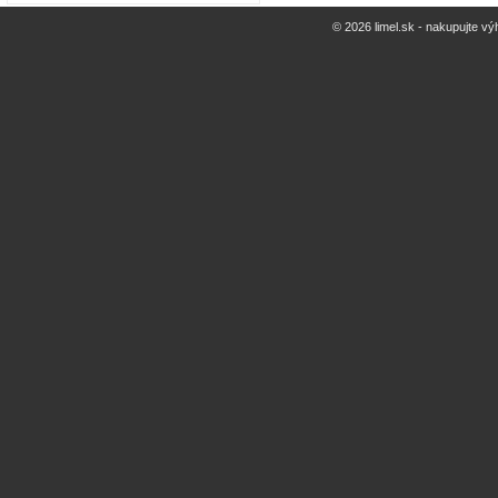
© 2026 limel.sk - nakupujte vý