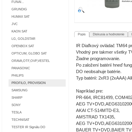
FUNAI...
GRUNDIG
HUMAX SAT
JVC
KAON SAT
Popis
Diskusia a hodnotenie
R
LG, GOLDSTAR
IR Diaľkový ovládač TM64
OPENBOX SAT
Vhodný pre takmer všetky
OPTICUM, GLOBO SAT
Žiadne programovanie.
ORAVA,OTF,OVP,VESTEL
Po založení batérií hneď fun
PANASONIC
DO neobsahuje batérie.
PHILIPS
Typ batérií: 2xR3 (2xAAA) A
PROFILO, PROVISION
SAMSUNG
Napríklad pre:
PR-664, IRC81499, COM402
SHARP
AEG TV+DVD,AEG6310200
SONY
AKAI CT-S14MTD-E3,
TESLA
AMSTRAD TX1435,
TECHNISAT
AEG TV+DVD,AEG6310200
TESTER IR Signálu DO
BAUER TV+DVD,BAIER TV