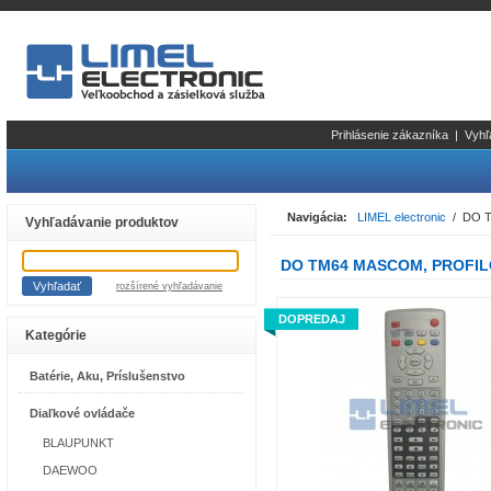
Prihlásenie zákazníka
|
Vyhľ
Navigácia:
LIMEL electronic
/ DO T
Vyhľadávanie produktov
DO TM64 MASCOM, PROFIL
rozšírené vyhľadávanie
DOPREDAJ
Kategórie
Batérie, Aku, Príslušenstvo
Diaľkové ovládače
BLAUPUNKT
DAEWOO