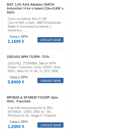
BAT. 1,5V AAA Alkaline VARTA
Industrial / 4 ks v balení (1ks=0,60€ s
Dph)
Cena za balenie 4ks=2,16€
(1ks=0,60€ s Dph) VARTA Industrial,
Made in Germany/Vyrobené v
Nemecku.…
Cena s DPH:
zobraziť detail
2,1600 €
2SD1431 NPN TO3PH -TOS-
2SD1431, TOSHIBA, Silicon NPN
Power Transistor, Vcbo 1500V, Vceo
600V, Vebo 5V, Ic 5A, Tc 25°C 80W,…
Cena s DPH:
zobraziť detail
0,8400 €
IRF9620 & SFS9620 TO220F-3pin-
ISOL -Fairchild-
Fairchild Semiconductor & SEC,
SFS9620, -200V, 28W, Id. -3A,
RDS(on)=1.5Ω Single P-Channel…
Cena s DPH:
zobraziť detail
1,2000 €