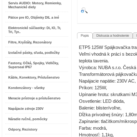
Servis AUDIO: Motory, Remienky,
Mechanické diely
Pätice pre IO, Objímky DIL a iné
Elektronické súčiastky: Di, IO, Tr,
Tri, Tyr..
Popis
Diskusia a hodnotenie
R
Filtre, Kryštály, Rezonátory
ETP5 125W Spájkovačka tra
Izolačné pásky, sľuda, podložky
Veľmi vhodná k práci s bezol
teplota tavenia.
Fastony, Očká, Spojky, Vidličky,
Superseal IP67
Výrobca: NUBA s.r.o. Česká 
Transformátorová pájkovačk
Káble, Konektory, Príslušenstvo
Napájacie napätie: 230V AC,
Príkon: 125W,
Kondenzátory - všetky
Upínanie hrotu: skrutkami M
Meracie prístroje a príslušenstvo
Osvetlenie: LED dióda,
Balenie: blister/voľne,
Napájacie zdroje 230V
Dĺžka prívodnej šnúry: 1,80
Náradie ručné, pomôcky
Zapínanie: tlačítkom/mikrosp
Farba: modrá,
Odpory, Rezistory
Hmotnosť: 1,1kg,