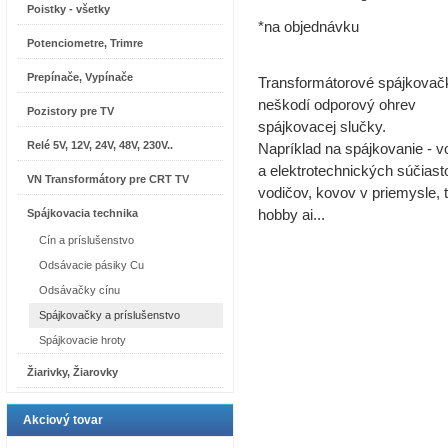
Poistky - všetky
*na objednávku
Potenciometre, Trimre
Prepínače, Vypínače
Transformátorové spájkovač
neškodí odporový ohrev
Pozistory pre TV
spájkovacej slučky.
Relé 5V, 12V, 24V, 48V, 230V..
Napríklad na spájkovanie - v
a elektrotechnických súčiast
VN Transformátory pre CRT TV
vodičov, kovov v priemysle, 
Spájkovacia technika
hobby ai...
Cín a príslušenstvo
Odsávacie pásiky Cu
Odsávačky cínu
Spájkovačky a príslušenstvo
Spájkovacie hroty
Žiarivky, Žiarovky
Akciový tovar