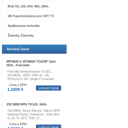
Relé 5V, 12V, 24V, 48V, 230V..
VN Transformátory pre CRT TV
Spájkovacia technika
Žiarivky, Žiarovky
Akciový tovar
IRF9620 & SFS9620 TO220F-3pin-
ISOL -Fairchild-
Fairchild Semiconductor & SEC,
SFS9620, -200V, 28W, Id. -3A,
RDS(on)=1.5Ω Single P-Channel…
Cena s DPH:
zobraziť detail
1,2000 €
2SC3808 NPN TO126 -SAN-
2SC3808, Sanyo Electric, Silicon NPN
Epitaxial Planar Transistor, Vcbo 80V,
Ic 2A, Tc 25°C 15W, 17…
Cena s DPH:
zobraziť detail