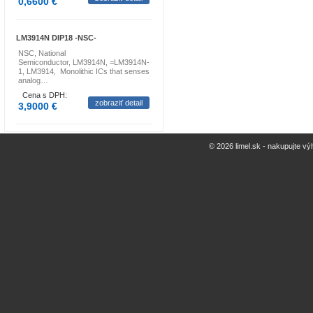
0,6600 €
LM3914N DIP18 -NSC-
NSC, National
Semiconductor, LM3914N, =LM3914N-
1, LM3914, Monolithic ICs that senses
analog…
Cena s DPH:
zobraziť detail
3,9000 €
© 2026 limel.sk - nakupujte vý