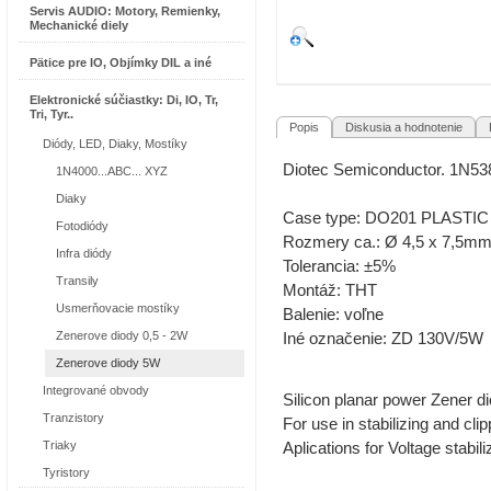
Servis AUDIO: Motory, Remienky,
Mechanické diely
Pätice pre IO, Objímky DIL a iné
Elektronické súčiastky: Di, IO, Tr,
Tri, Tyr..
Popis
Diskusia a hodnotenie
R
Diódy, LED, Diaky, Mostíky
Diotec Semiconductor. 1N53
1N4000...ABC... XYZ
Diaky
Case type: DO201 PLASTI
Fotodiódy
Rozmery ca.: Ø 4,5 x 7,5m
Infra diódy
Tolerancia: ±5%
Transily
Montáž: THT
Usmerňovacie mostíky
Balenie: voľne
Zenerove diody 0,5 - 2W
Iné označenie: ZD 130V/5W
Zenerove diody 5W
Integrované obvody
Silicon planar power Zener d
Tranzistory
For use in stabilizing and clip
Triaky
Aplications for Voltage stabili
Tyristory