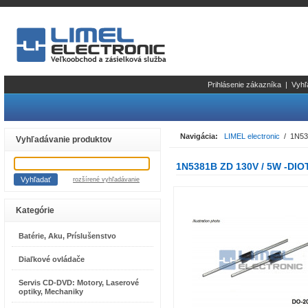
Prihlásenie zákazníka
|
Vyhľ
Navigácia:
LIMEL electronic
/ 1N53
Vyhľadávanie produktov
1N5381B ZD 130V / 5W -DIO
rozšírené vyhľadávanie
Kategórie
Batérie, Aku, Príslušenstvo
Diaľkové ovládače
Servis CD-DVD: Motory, Laserové
optiky, Mechaniky