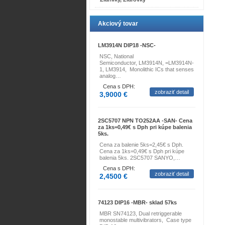
Akciový tovar
LM3914N DIP18 -NSC-
NSC, National
Semiconductor, LM3914N, =LM3914N-
1, LM3914, Monolithic ICs that senses
analog…
Cena s DPH:
zobraziť detail
3,9000 €
2SC5707 NPN TO252AA -SAN- Cena
za 1ks=0,49€ s Dph pri kúpe balenia
5ks.
Cena za balenie 5ks=2,45€ s Dph.
Cena za 1ks=0,49€ s Dph pri kúpe
balenia 5ks. 2SC5707 SANYO,…
Cena s DPH:
zobraziť detail
2,4500 €
74123 DIP16 -MBR- sklad 57ks
MBR SN74123, Dual retriggerable
monostable multivibrators, Case type