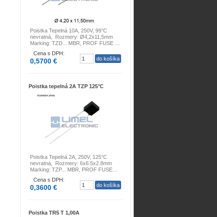
Poistka Tepelná 10A, 250V, 99°C
nevratná, Rozmery: Ø4,2x11,5mm
Marking: TZD... MBR, PROF FUSE …
Cena s DPH:
0,5700 €
Poistka tepelná 2A TZP 125°C
Poistka Tepelná 2A, 250V, 125°C
nevratná, Rozmery: 6x6.5x2.8mm
Marking: TZP... MBR, PROF FUSE…
Cena s DPH:
0,3600 €
Poistka TR5 T 1,00A