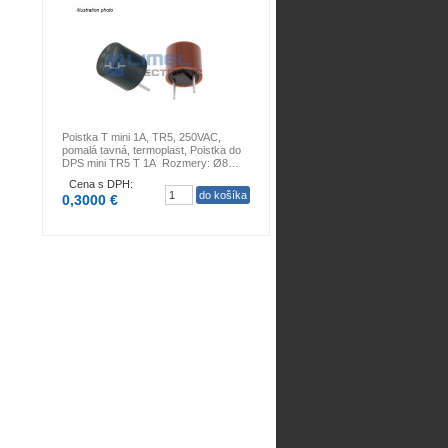
Poistka T mini 1A, TR5, 250VAC,
pomalá tavná, termoplast, Poistka do
DPS mini TR5 T 1A Rozmery: Ø8…
Cena s DPH:
0,3000 €