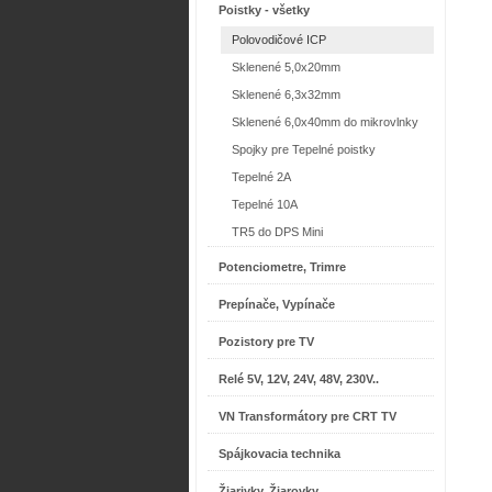
Poistky - všetky
Polovodičové ICP
Sklenené 5,0x20mm
Sklenené 6,3x32mm
Sklenené 6,0x40mm do mikrovlnky
Spojky pre Tepelné poistky
Tepelné 2A
Tepelné 10A
TR5 do DPS Mini
Potenciometre, Trimre
Prepínače, Vypínače
Pozistory pre TV
Relé 5V, 12V, 24V, 48V, 230V..
VN Transformátory pre CRT TV
Spájkovacia technika
Žiarivky, Žiarovky