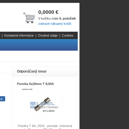
0,0000 €
V košíku máte
0. položiek
zobraziť nákupný košík
|
Kontaktné informácie
|
Osobné údaje
|
Cookies
Odporúčaný tovar
Poistka 5x20mm T 8,00A
Poistka T 8A, 250V, -pomalá- sklenená