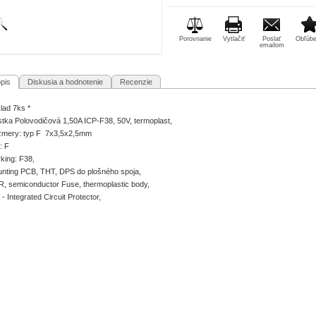
Porovnanie
Vytlačiť
Poslať
Obľúb
emailom
pis
Diskusia a hodnotenie
Recenzie
klad 7ks *
stka Polovodičová 1,50A ICP-F38, 50V, termoplast,
mery: typ F 7x3,5x2,5mm
: F
king: F38,
nting PCB, THT, DPS do plošného spoja,
, semiconductor Fuse, thermoplastic body,
 - Integrated Circuit Protector,