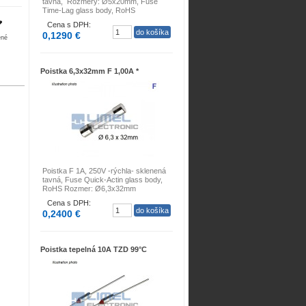
tavná, Rozmery: Ø5x20mm, Fuse
Time-Lag glass body, RoHS
Cena s DPH:
0,1290 €
ené
Poistka 6,3x32mm F 1,00A *
Poistka F 1A, 250V -rýchla- sklenená
tavná, Fuse Quick-Actin glass body,
RoHS Rozmer: Ø6,3x32mm
Cena s DPH:
0,2400 €
Poistka tepelná 10A TZD 99°C