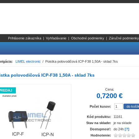
Prihlásenie zákazníka
|
Vyhľadávanie
|
Obchodné podmienky
|
Záručné podmienky
vigácia:
LIMEL electronic
/ Poistka polovodičová ICP-F38 1,50A - sklad 7ks
istka polovodičová ICP-F38 1,50A - sklad 7ks
Cena:
PREDAJ
0,7200 €
Počet kusov:
Kód produktu:
11161
Stav na sklade:
je na sklade
Dostupnosť:
do 24h
[?]
Hodnotenie: