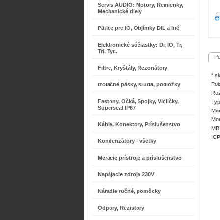
Servis AUDIO: Motory, Remienky,
Mechanické diely
Pätice pre IO, Objímky DIL a iné
Elektronické súčiastky: Di, IO, Tr,
Tri, Tyr..
Po
Filtre, Kryštály, Rezonátory
* s
Poi
Izolačné pásky, sľuda, podložky
Roz
Fastony, Očká, Spojky, Vidličky,
Typ
Superseal IP67
Mar
Mou
Káble, Konektory, Príslušenstvo
MBR
ICP
Kondenzátory - všetky
Meracie prístroje a príslušenstvo
Napájacie zdroje 230V
Náradie ručné, pomôcky
Odpory, Rezistory