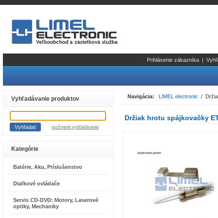
Prihlásenie zákazníka
|
Vyhľ
Navigácia:
LIMEL electronic
/ Držia
Vyhľadávanie produktov
Držiak hrotu spájkovačky E
rozšírené vyhľadávanie
Kategórie
Batérie, Aku, Príslušenstvo
Diaľkové ovládače
Servis CD-DVD: Motory, Laserové
optiky, Mechaniky