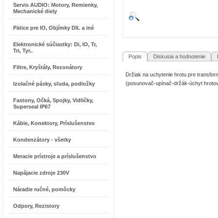
Servis AUDIO: Motory, Remienky,
Mechanické diely
Pätice pre IO, Objímky DIL a iné
Elektronické súčiastky: Di, IO, Tr,
Tri, Tyr..
Popis
Diskusia a hodnotenie
R
Filtre, Kryštály, Rezonátory
Držiak na uchytenie hrotu pre transf
(posunovač-upínač-držák-úchyt hrotov
Izolačné pásky, sľuda, podložky
Fastony, Očká, Spojky, Vidličky,
Superseal IP67
Káble, Konektory, Príslušenstvo
Kondenzátory - všetky
Meracie prístroje a príslušenstvo
Napájacie zdroje 230V
Náradie ručné, pomôcky
Odpory, Rezistory