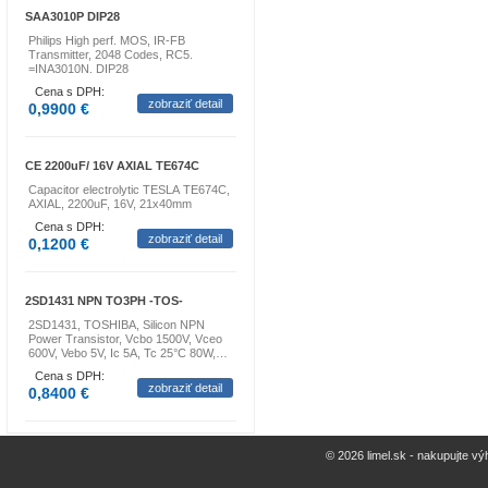
SAA3010P DIP28
Philips High perf. MOS, IR-FB
Transmitter, 2048 Codes, RC5.
=INA3010N. DIP28
Cena s DPH:
zobraziť detail
0,9900 €
CE 2200uF/ 16V AXIAL TE674C
Capacitor electrolytic TESLA TE674C,
AXIAL, 2200uF, 16V, 21x40mm
Cena s DPH:
zobraziť detail
0,1200 €
2SD1431 NPN TO3PH -TOS-
2SD1431, TOSHIBA, Silicon NPN
Power Transistor, Vcbo 1500V, Vceo
600V, Vebo 5V, Ic 5A, Tc 25°C 80W,…
Cena s DPH:
zobraziť detail
0,8400 €
© 2026 limel.sk - nakupujte vý