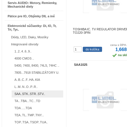
Servis AUDIO: Motory, Remienky,
Mechanické diely
Pätice pre IO, Objímky DIL a iné
Elektronické súčiastky: Di, IO, Tr,
TOSHIBA IC. TV REGULATOR DRIVE
Tri, Tyr..
TO220-3PIN
Diódy, LED, Diaky, Mostíky
Integrované obvody
cena s DPH 
1,668
1..2..4..6..9..
na sk
4000 CMOS ..
SAA1025
5400, 7400, 8400, 74LS, 74HC ..
7805...7918 STABILIZÁTORY U.
A..B..C..F..HA..KIA
L..M..N..O..P..R..
SAA..STK..STR..STV..
TA...TBA...TC...TD
TDA .....TDA
TEA..TL..TMP..TNY...
TOP..TSA..TSOP..TUA..