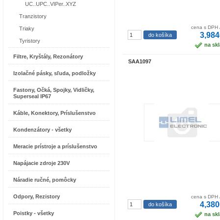
UC..UPC..VIPer..XYZ
Tranzistory
cena s DPH 
Triaky
3,984
Tyristory
na sk
Filtre, Kryštály, Rezonátory
SAA1097
Izolačné pásky, sľuda, podložky
Fastony, Očká, Spojky, Vidličky,
Superseal IP67
Káble, Konektory, Príslušenstvo
Kondenzátory - všetky
Meracie prístroje a príslušenstvo
Napájacie zdroje 230V
Náradie ručné, pomôcky
Odpory, Rezistory
cena s DPH 
4,380
Poistky - všetky
na sk