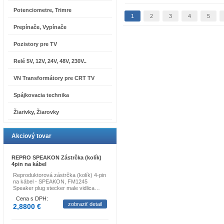
Potenciometre, Trimre
1
2
3
4
5
Prepínače, Vypínače
Pozistory pre TV
Relé 5V, 12V, 24V, 48V, 230V..
VN Transformátory pre CRT TV
Spájkovacia technika
Žiarivky, Žiarovky
Akciový tovar
REPRO SPEAKON Zástrčka (kolík)
4pin na kábel
Reproduktorová zástrčka (kolík) 4-pin
na kábel - SPEAKON, FM1245
Speaker plug stecker male vidlica…
Cena s DPH:
zobraziť detail
2,8800 €