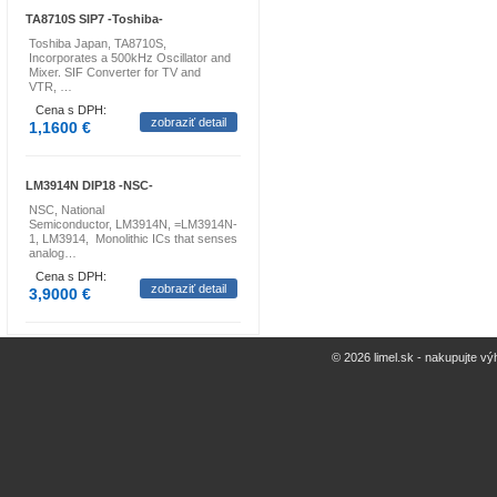
TA8710S SIP7 -Toshiba-
Toshiba Japan, TA8710S,
Incorporates a 500kHz Oscillator and
Mixer. SIF Converter for TV and
VTR, …
Cena s DPH:
zobraziť detail
1,1600 €
LM3914N DIP18 -NSC-
NSC, National
Semiconductor, LM3914N, =LM3914N-
1, LM3914, Monolithic ICs that senses
analog…
Cena s DPH:
zobraziť detail
3,9000 €
© 2026 limel.sk - nakupujte vý