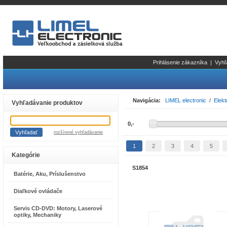
Prihlásenie zákazníka
|
Vyhľ
Navigácia:
LIMEL electronic
/
Elekt
Vyhľadávanie produktov
rozšírené vyhľadávanie
1
2
3
4
5
Kategórie
S1854
Batérie, Aku, Príslušenstvo
Diaľkové ovládače
Servis CD-DVD: Motory, Laserové
optiky, Mechaniky