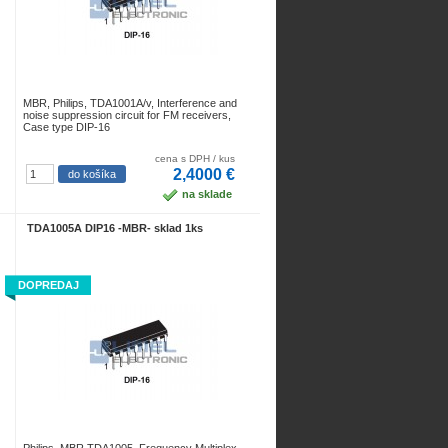
MBR, Philips, TDA1001A/v, Interference and
noise suppression circuit for FM receivers,
Case type DIP-16
cena s DPH / kus
2,4000 €
na sklade
TDA1005A DIP16 -MBR- sklad 1ks
DOPREDAJ