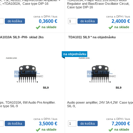
, TSL, A202D, Play/Recorder Ampliefier +
TDA1003A, Philips 4822.209.80429 Motor
, =TDA1002A, Case type DIP-16
Regulator and Bias/Erase Oscillator Circuit,
Case type DIP-16
cena s DPH / kus
cena s DPH / kus
0,3600 €
2,4000 €
na sklade
na sklade
A1010A SIL9 -PHI- sklad 2ks
TDA1011 SIL9 * na objednávku
na objednávku
lips, TDA1010A, 6W Audio Pre Amplifier.
Audio power amplifier, 24V 3A 4,2W Case typ
e type SIL-9
SIL-9,
cena s DPH / kus
cena s DPH / kus
3,5000 €
7,2000 €
na sklade
na sklade