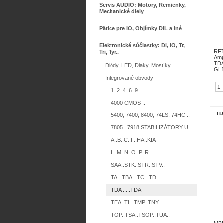
Servis AUDIO: Motory, Remienky,
Mechanické diely
Pätice pre IO, Objímky DIL a iné
Elektronické súčiastky: Di, IO, Tr,
RFT
Tri, Tyr..
Amp
TDA
Diódy, LED, Diaky, Mostíky
GL1
Integrované obvody
1..2..4..6..9..
4000 CMOS ..
TD
5400, 7400, 8400, 74LS, 74HC ..
7805...7918 STABILIZÁTORY U.
A..B..C..F..HA..KIA
L..M..N..O..P..R..
SAA..STK..STR..STV..
TA...TBA...TC...TD
TDA .....TDA
TEA..TL..TMP..TNY...
TOP..TSA..TSOP..TUA..