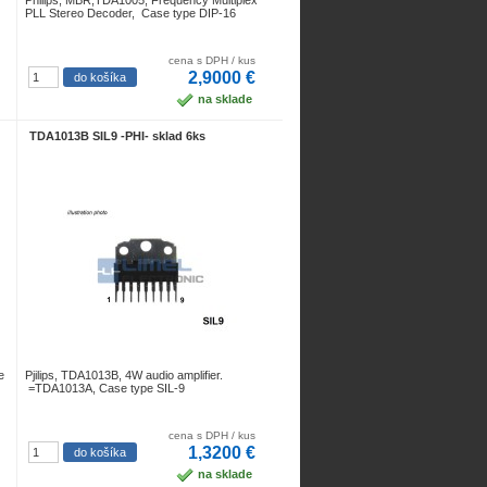
Philips, MBR,TDA1005, Frequency Multiplex
PLL Stereo Decoder, Case type DIP-16
cena s DPH / kus
2,9000 €
na sklade
TDA1013B SIL9 -PHI- sklad 6ks
e
Pjilips, TDA1013B, 4W audio amplifier.
=TDA1013A, Case type SIL-9
cena s DPH / kus
1,3200 €
na sklade