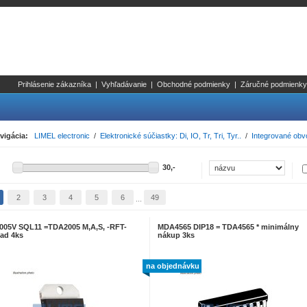
Prihlásenie zákazníka
|
Vyhľadávanie
|
Obchodné podmienky
|
Záručné podmienky
vigácia:
LIMEL electronic
/
Elektronické súčiastky: Di, IO, Tr, Tri, Tyr..
/
Integrované obv
2
3
4
5
6
49
...
005V SQL11 =TDA2005 M,A,S, -RFT-
MDA4565 DIP18 = TDA4565 * minimálny
lad 4ks
nákup 3ks
na objednávku