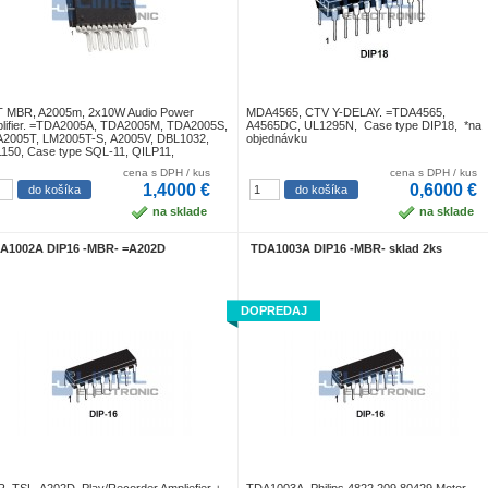
 MBR, A2005m, 2x10W Audio Power
MDA4565, CTV Y-DELAY. =TDA4565,
lifier. =TDA2005A, TDA2005M, TDA2005S,
A4565DC, UL1295N, Case type DIP18, *na
2005T, LM2005T-S, A2005V, DBL1032,
objednávku
150, Case type SQL-11, QILP11,
cena s DPH / kus
cena s DPH / kus
1,4000 €
0,6000 €
na sklade
na sklade
A1002A DIP16 -MBR- =A202D
TDA1003A DIP16 -MBR- sklad 2ks
DOPREDAJ