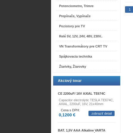
Potenciometre, Trimre
1
Prepínače, Vypínače
Pozistory pre TV
Relé 5V, 12V, 24V, 48V, 230V..
VN Transformátory pre CRT TV
Spájkovacia technika
Žiarivky, Žiarovky
Akciový tovar
CE 2200uF/ 16V AXIAL TE674C
Capacitor electrolytic TESLA TE674C,
AXIAL, 2200uF, 16V, 21x40mm
Cena s DPH:
zobraziť detail
0,1200 €
BAT. 1,5V AAA Alkaline VARTA