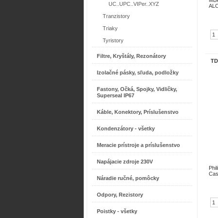
MBR
UC..UPC..VIPer..XYZ
ALC
Tranzistory
Triaky
Tyristory
Filtre, Kryštály, Rezonátory
TD
Izolačné pásky, sľuda, podložky
Fastony, Očká, Spojky, Vidličky,
Superseal IP67
Káble, Konektory, Príslušenstvo
Kondenzátory - všetky
Meracie prístroje a príslušenstvo
Napájacie zdroje 230V
Phi
Cas
Náradie ručné, pomôcky
Odpory, Rezistory
Poistky - všetky