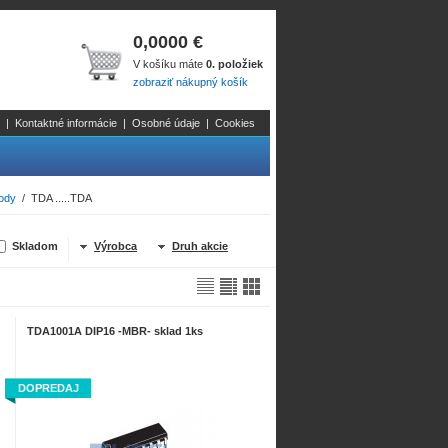
0,0000 €
V košíku máte
0. položiek
zobraziť nákupný košík
|
Kontaktné informácie
|
Osobné údaje
|
Cookies
ody
/ TDA .....TDA
Skladom
Výrobca
Druh akcie
TDA1001A DIP16 -MBR- sklad 1ks
DOPREDAJ