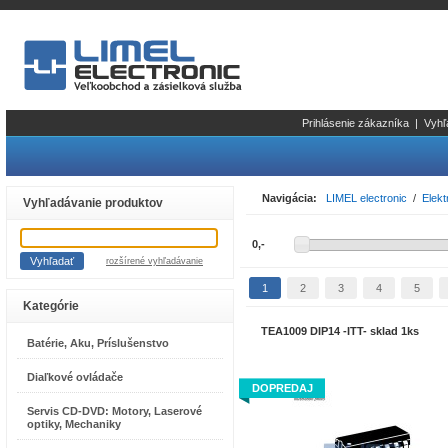
Prihlásenie zákazníka
|
Vyhľ
Navigácia:
LIMEL electronic
/
Elekt
Vyhľadávanie produktov
rozšírené vyhľadávanie
1
2
3
4
5
Kategórie
TEA1009 DIP14 -ITT- sklad 1ks
Batérie, Aku, Príslušenstvo
Diaľkové ovládače
DOPREDAJ
Servis CD-DVD: Motory, Laserové
optiky, Mechaniky