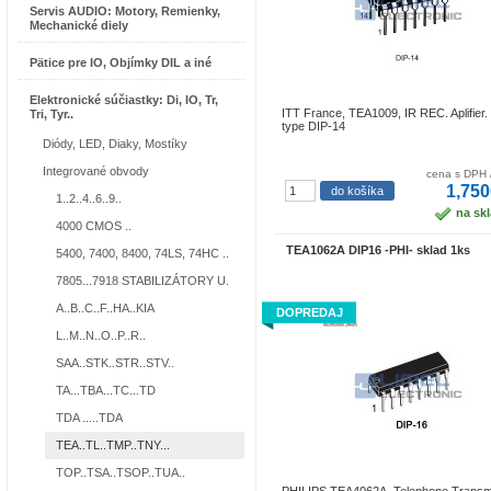
Servis AUDIO: Motory, Remienky,
Mechanické diely
Pätice pre IO, Objímky DIL a iné
Elektronické súčiastky: Di, IO, Tr,
ITT France, TEA1009, IR REC. Aplifier
Tri, Tyr..
type DIP-14
Diódy, LED, Diaky, Mostíky
Integrované obvody
cena s DPH 
1,750
1..2..4..6..9..
na sk
4000 CMOS ..
TEA1062A DIP16 -PHI- sklad 1ks
5400, 7400, 8400, 74LS, 74HC ..
7805...7918 STABILIZÁTORY U.
A..B..C..F..HA..KIA
DOPREDAJ
L..M..N..O..P..R..
SAA..STK..STR..STV..
TA...TBA...TC...TD
TDA .....TDA
TEA..TL..TMP..TNY...
TOP..TSA..TSOP..TUA..