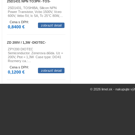
2SD1431 NPN TO3PH -TOS-
2SD1431, TOSHIBA, Silicon NPN
Power Transistor, Vcbo 1500V, Vceo
600V, Vebo 5V, Ic 5A, Tc 25°C 80W,…
Cena s DPH:
zobraziť detail
0,8400 €
ZD 200V / 1,3W -DIOTEC-
ZPY200 DIOTEC
Semiconductor. Zenerova dióda. Uz =
200V, Ptot = 1,3W Case type: DO41
Rozmery ca.:…
Cena s DPH:
zobraziť detail
0,1200 €
© 2026 limel.sk - nakupujte vý