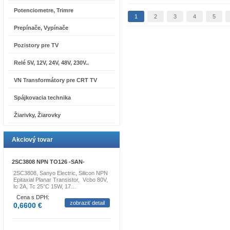
Potenciometre, Trimre
1
2
3
4
5
Prepínače, Vypínače
Pozistory pre TV
Relé 5V, 12V, 24V, 48V, 230V..
VN Transformátory pre CRT TV
Spájkovacia technika
Žiarivky, Žiarovky
Akciový tovar
2SC3808 NPN TO126 -SAN-
2SC3808, Sanyo Electric, Silicon NPN
Epitaxial Planar Transistor, Vcbo 80V,
Ic 2A, Tc 25°C 15W, 17…
Cena s DPH:
zobraziť detail
0,6600 €