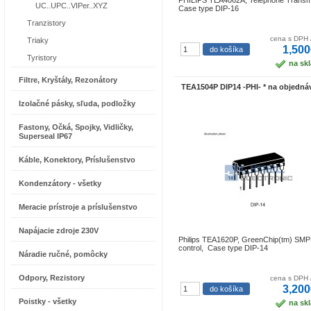
PHILIPS TEA4062A, Telephone Transm
UC..UPC..VIPer..XYZ
Case type DIP-16
Tranzistory
cena s DPH 
Triaky
1,500
Tyristory
na sk
Filtre, Kryštály, Rezonátory
TEA1504P DIP14 -PHI- * na objedná
Izolačné pásky, sľuda, podložky
Fastony, Očká, Spojky, Vidličky,
Superseal IP67
Káble, Konektory, Príslušenstvo
Kondenzátory - všetky
Meracie prístroje a príslušenstvo
Napájacie zdroje 230V
Philips TEA1620P, GreenChip(tm) SM
control, Case type DIP-14
Náradie ručné, pomôcky
Odpory, Rezistory
cena s DPH 
3,200
Poistky - všetky
na sk