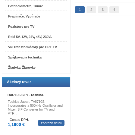
Potenciometre, Trimre
1
2
3
4
Prepínače, Vypínače
Pozistory pre TV
Relé 5V, 12V, 24V, 48V, 230V..
VN Transformátory pre CRT TV
Spájkovacia technika
Žiarivky, Žiarovky
Akciový tovar
TA8710S SIP7 -Toshiba-
Toshiba Japan, TA8710S,
Incorporates a 500kHz Oscillator and
Mixer. SIF Converter for TV and
VTR, …
Cena s DPH:
zobraziť detail
1,1600 €