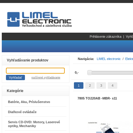
Prihlásenie zákazníka
|
Vyhľ
Navigácia:
LIMEL electronic
/
Elekt
Vyhľadávanie produktov
rozšírené vyhľadávanie
1
2
3
4
Kategórie
7805 TO220AB -MBR- s11
Batérie, Aku, Príslušenstvo
Diaľkové ovládače
Servis CD-DVD: Motory, Laserové
optiky, Mechaniky