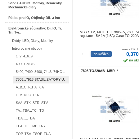
Servis AUDIO: Motory, Remienky,
Mechanické diely
Pätice pre IO, Objímky DIL a iné
Elektronické súčiastky: Di, IO, Tr,
MBR STM, MOT, TI, L7805CV, 7805, Vo
Tri, Tyr..
regulator +5V 1A (1,5A) Case TO-220
Diódy, LED, Diaky, Mostíky
Integrované obvody
cena s DPH 
0,370
1..2..4..6..9..
na sk
4000 CMOS ..
7808 TO220AB -MBR- *
5400, 7400, 8400, 74LS, 74HC ..
7805...7918 STABILIZÁTORY U.
A..B..C..F..HA..KIA
L..M..N..O..P..R..
SAA..STK..STR..STV..
TA...TBA...TC...TD
TDA .....TDA
TEA..TL..TMP..TNY...
TOP..TSA..TSOP..TUA..