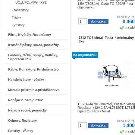
MBR, STM L7808CV, Voltage Regulato
UC..UPC..VIPer..XYZ
1,5A (7805 1A) Case TO-220AB * na
objednávku
Tranzistory
cena s DPH 
Triaky
0,460
Tyristory
na sk
Filtre, Kryštály, Rezonátory
7812 TO3 Metal -Tesla- * minimálny
3ks
Izolačné pásky, sľuda, podložky
na objednávku
Fastony, Očká, Spojky, Vidličky,
Superseal IP67
Káble, Konektory, Príslušenstvo
Kondenzátory - všetky
Meracie prístroje a príslušenstvo
Napájacie zdroje 230V
TESLA MA7812 kovový, Positive Volta
Regulator +12V 1,5A =L7812CT, L781
Náradie ručné, pomôcky
type TO-3 Kov / Metal
Odpory, Rezistory
cena s DPH 
1,400
Poistky - všetky
na sk