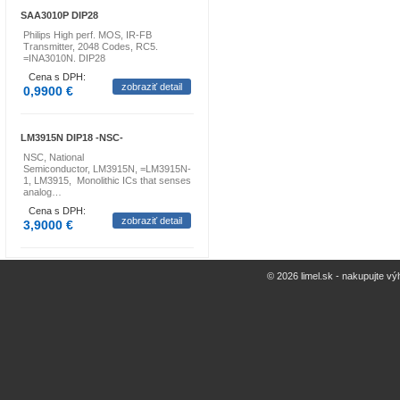
SAA3010P DIP28
Philips High perf. MOS, IR-FB
Transmitter, 2048 Codes, RC5.
=INA3010N. DIP28
Cena s DPH:
zobraziť detail
0,9900 €
LM3915N DIP18 -NSC-
NSC, National
Semiconductor, LM3915N, =LM3915N-
1, LM3915, Monolithic ICs that senses
analog…
Cena s DPH:
zobraziť detail
3,9000 €
© 2026 limel.sk - nakupujte vý