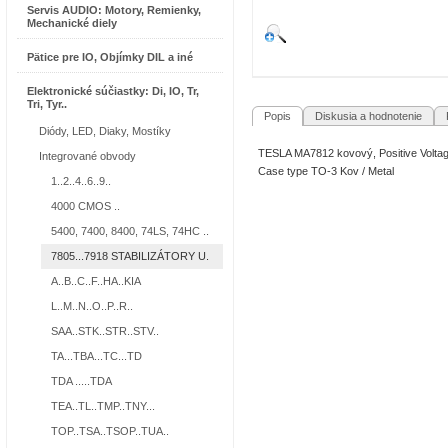
Servis AUDIO: Motory, Remienky,
Mechanické diely
Pätice pre IO, Objímky DIL a iné
Elektronické súčiastky: Di, IO, Tr,
Tri, Tyr..
Popis
Diskusia a hodnotenie
R
Diódy, LED, Diaky, Mostíky
TESLA MA7812 kovový, Positive Volta
Integrované obvody
Case type TO-3 Kov / Metal
1..2..4..6..9..
4000 CMOS ..
5400, 7400, 8400, 74LS, 74HC ..
7805...7918 STABILIZÁTORY U.
A..B..C..F..HA..KIA
L..M..N..O..P..R..
SAA..STK..STR..STV..
TA...TBA...TC...TD
TDA .....TDA
TEA..TL..TMP..TNY...
TOP..TSA..TSOP..TUA..