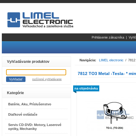
Prihlásenie zákazníka
|
Vyhľ
Navigácia:
LIMEL electronic
/ 7812 
Vyhľadávanie produktov
7812 TO3 Metal -Tesla- * m
rozšírené vyhľadávanie
na objednávku
Kategórie
Batérie, Aku, Príslušenstvo
Diaľkové ovládače
Servis CD-DVD: Motory, Laserové
optiky, Mechaniky