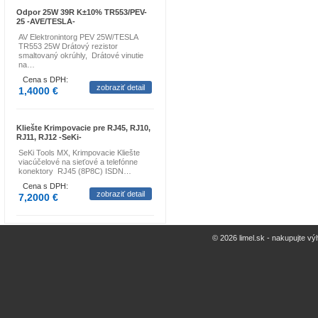
Odpor 25W 39R K±10% TR553/PEV-
25 -AVE/TESLA-
AV Elektronintorg PEV 25W/TESLA
TR553 25W Drátový rezistor
smaltovaný okrúhly, Drátové vinutie
na…
Cena s DPH:
zobraziť detail
1,4000 €
Kliešte Krimpovacie pre RJ45, RJ10,
RJ11, RJ12 -SeKi-
SeKi Tools MX, Krimpovacie Kliešte
viacúčelové na sieťové a telefónne
konektory RJ45 (8P8C) ISDN…
Cena s DPH:
zobraziť detail
7,2000 €
© 2026 limel.sk - nakupujte vý