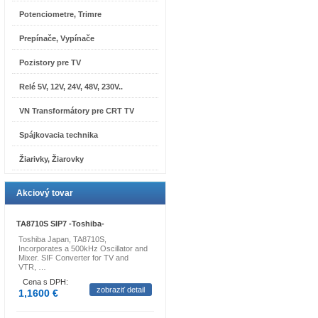
Potenciometre, Trimre
Prepínače, Vypínače
Pozistory pre TV
Relé 5V, 12V, 24V, 48V, 230V..
VN Transformátory pre CRT TV
Spájkovacia technika
Žiarivky, Žiarovky
Akciový tovar
TA8710S SIP7 -Toshiba-
Toshiba Japan, TA8710S,
Incorporates a 500kHz Oscillator and
Mixer. SIF Converter for TV and
VTR, …
Cena s DPH:
zobraziť detail
1,1600 €