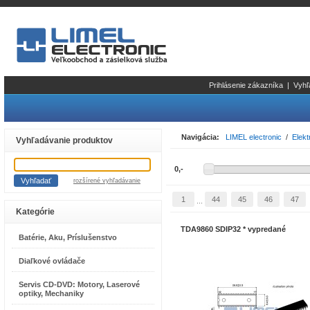
Prihlásenie zákazníka
|
Vyhľ
Navigácia:
LIMEL electronic
/
Elekt
Vyhľadávanie produktov
rozšírené vyhľadávanie
1
44
45
46
47
...
Kategórie
TDA9860 SDIP32 * vypredané
Batérie, Aku, Príslušenstvo
Diaľkové ovládače
Servis CD-DVD: Motory, Laserové
optiky, Mechaniky