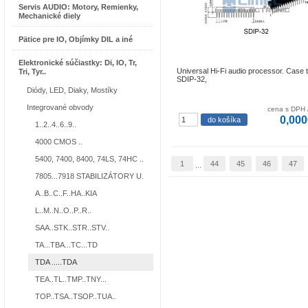
Servis AUDIO: Motory, Remienky,
Mechanické diely
Pätice pre IO, Objímky DIL a iné
Elektronické súčiastky: Di, IO, Tr,
Universal Hi-Fi audio processor. Case 
Tri, Tyr..
SDIP-32,
Diódy, LED, Diaky, Mostíky
Integrované obvody
cena s DPH 
0,000
1..2..4..6..9..
4000 CMOS ..
5400, 7400, 8400, 74LS, 74HC ..
1
44
45
46
47
...
7805...7918 STABILIZÁTORY U.
A..B..C..F..HA..KIA
L..M..N..O..P..R..
SAA..STK..STR..STV..
TA...TBA...TC...TD
TDA .....TDA
TEA..TL..TMP..TNY...
TOP..TSA..TSOP..TUA..