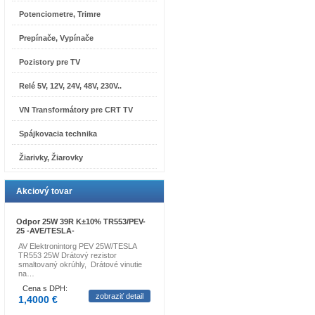
Potenciometre, Trimre
Prepínače, Vypínače
Pozistory pre TV
Relé 5V, 12V, 24V, 48V, 230V..
VN Transformátory pre CRT TV
Spájkovacia technika
Žiarivky, Žiarovky
Akciový tovar
Odpor 25W 39R K±10% TR553/PEV-
25 -AVE/TESLA-
AV Elektronintorg PEV 25W/TESLA
TR553 25W Drátový rezistor
smaltovaný okrúhly, Drátové vinutie
na…
Cena s DPH:
zobraziť detail
1,4000 €