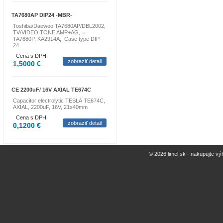
TA7680AP DIP24 -MBR-
Toshiba/Daewoo TA7680AP/DBL2002,
TV/VIDEO TONE AMP+AG, =
TA7680P, KA2914A, Case type DIP-
24
Cena s DPH:
zobraziť detail
1,5000 €
CE 2200uF/ 16V AXIAL TE674C
Capacitor electrolytic TESLA TE674C,
AXIAL, 2200uF, 16V, 21x40mm
Cena s DPH:
zobraziť detail
0,1200 €
© 2026 limel.sk - nakupujte vý