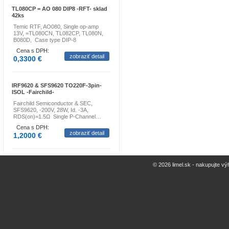
TL080CP = AO 080 DIP8 -RFT- sklad
42ks
Temic RTF, AO080, Single op-amp
13V, =TL080CN, TL082CP, TL080N,
B080D, Case type DIP-8
Cena s DPH:
zobraziť detail
0,3300 €
IRF9620 & SFS9620 TO220F-3pin-
ISOL -Fairchild-
Fairchild Semiconductor & SEC,
SFS9620, -200V, 28W, Id. -3A,
RDS(on)=1.5Ω Single P-Channel…
Cena s DPH:
zobraziť detail
1,2000 €
© 2026 limel.sk - nakupujte vý