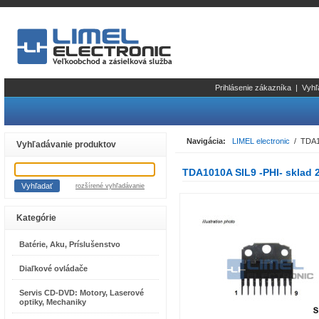
Prihlásenie zákazníka
|
Vyhľ
Navigácia:
LIMEL electronic
/ TDA10
Vyhľadávanie produktov
TDA1010A SIL9 -PHI- sklad 
rozšírené vyhľadávanie
Kategórie
Batérie, Aku, Príslušenstvo
Diaľkové ovládače
Servis CD-DVD: Motory, Laserové
optiky, Mechaniky