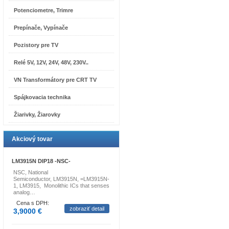
Potenciometre, Trimre
Prepínače, Vypínače
Pozistory pre TV
Relé 5V, 12V, 24V, 48V, 230V..
VN Transformátory pre CRT TV
Spájkovacia technika
Žiarivky, Žiarovky
Akciový tovar
LM3915N DIP18 -NSC-
NSC, National
Semiconductor, LM3915N, =LM3915N-
1, LM3915, Monolithic ICs that senses
analog…
Cena s DPH:
zobraziť detail
3,9000 €