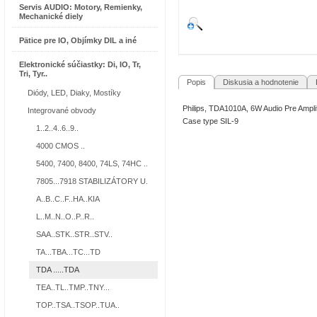
Servis AUDIO: Motory, Remienky,
Mechanické diely
Pätice pre IO, Objímky DIL a iné
Elektronické súčiastky: Di, IO, Tr,
Tri, Tyr..
Popis
Diskusia a hodnotenie
R
Diódy, LED, Diaky, Mostíky
Philips, TDA1010A, 6W Audio Pre Amplif
Integrované obvody
Case type SIL-9
1..2..4..6..9..
4000 CMOS ..
5400, 7400, 8400, 74LS, 74HC ..
7805...7918 STABILIZÁTORY U.
A..B..C..F..HA..KIA
L..M..N..O..P..R..
SAA..STK..STR..STV..
TA...TBA...TC...TD
TDA .....TDA
TEA..TL..TMP..TNY...
TOP..TSA..TSOP..TUA..