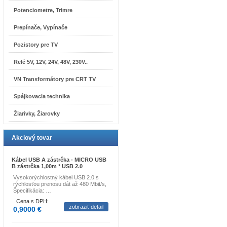
Potenciometre, Trimre
Prepínače, Vypínače
Pozistory pre TV
Relé 5V, 12V, 24V, 48V, 230V..
VN Transformátory pre CRT TV
Spájkovacia technika
Žiarivky, Žiarovky
Akciový tovar
Kábel USB A zástrčka - MICRO USB
B zástrčka 1,00m * USB 2.0
Vysokorýchlostný kábel USB 2.0 s
rýchlosťou prenosu dát až 480 Mbit/s,
Špecifikácia: …
Cena s DPH:
zobraziť detail
0,9000 €