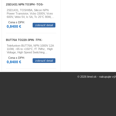
2SD1431 NPN TO3PH -TOS-
2SD1431, TOSHIBA, Silicon NPN
Power Transistor, Vcbo 1500V, Vceo
600V, Vebo 5V, Ic 5A, Tc 25°C 80W,…
Cena s DPH:
zobraziť detail
0,8400 €
BUT76A TO220-3PIN -TFK-
Telefunken BUT76A, NPN 1000V 12A
110W, –65 to +150°C, fT 7Mhz, High
Voltage, High Speed Switching…
Cena s DPH:
zobraziť detail
0,8400 €
© 2026 limel.sk - nakupujte vý