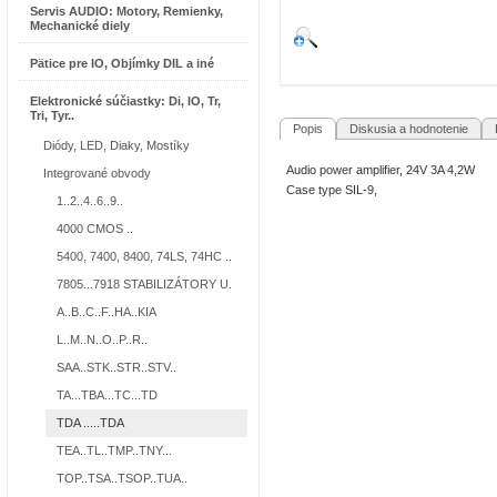
Servis AUDIO: Motory, Remienky,
Mechanické diely
Pätice pre IO, Objímky DIL a iné
Elektronické súčiastky: Di, IO, Tr,
Tri, Tyr..
Popis
Diskusia a hodnotenie
R
Diódy, LED, Diaky, Mostíky
Audio power amplifier, 24V 3A 4,2W
Integrované obvody
Case type SIL-9,
1..2..4..6..9..
4000 CMOS ..
5400, 7400, 8400, 74LS, 74HC ..
7805...7918 STABILIZÁTORY U.
A..B..C..F..HA..KIA
L..M..N..O..P..R..
SAA..STK..STR..STV..
TA...TBA...TC...TD
TDA .....TDA
TEA..TL..TMP..TNY...
TOP..TSA..TSOP..TUA..