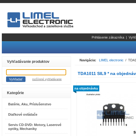
Prihlásenie zákazníka
|
Vyhľ
Navigácia:
LIMEL electronic
/ TDA10
Vyhľadávanie produktov
TDA1011 SIL9 * na objedná
rozšírené vyhľadávanie
na objednávku
Kategórie
Batérie, Aku, Príslušenstvo
Diaľkové ovládače
Servis CD-DVD: Motory, Laserové
optiky, Mechaniky