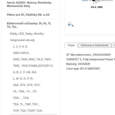
Servis AUDIO: Motory, Remienky,
Mechanické diely
Pätice pre IO, Objímky DIL a iné
Elektronické súčiastky: Di, IO, Tr,
Tri, Tyr..
Diódy, LED, Diaky, Mostíky
Integrované obvody
Popis
Diskusia a hodnotenie
R
1..2..4..6..9..
4000 CMOS ..
ST Microelectronics, VNS1NV04DP,
5400, 7400, 8400, 74LS, 74HC ..
OMNIFET II. Fully Autoprocted Power M
Marking: 1NV04DP,
7805...7918 STABILIZÁTORY U.
Case type SO-8 SMD/SMT,
A..B..C..F..HA..KIA
L..M..N..O..P..R..
SAA..STK..STR..STV..
TA...TBA...TC...TD
TDA .....TDA
TEA..TL..TMP..TNY...
TOP..TSA..TSOP..TUA..