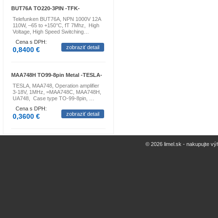
BUT76A TO220-3PIN -TFK-
Telefunken BUT76A, NPN 1000V 12A
110W, –65 to +150°C, fT 7Mhz, High
Voltage, High Speed Switching…
Cena s DPH:
zobraziť detail
0,8400 €
MAA748H TO99-8pin Metal -TESLA-
TESLA, MAA748, Operation amplifier
3-18V, 1MHz, =MAA748C, MAA748H,
UA748, Case type TO-99-8pin, …
Cena s DPH:
zobraziť detail
0,3600 €
© 2026 limel.sk - nakupujte vý