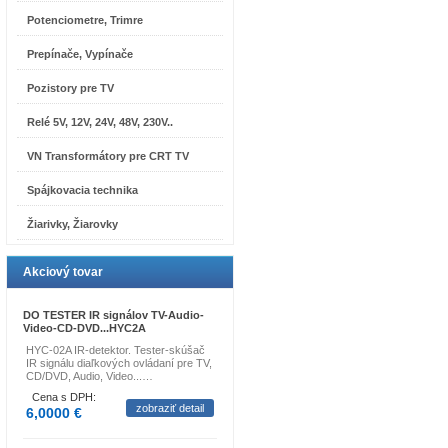
Potenciometre, Trimre
Prepínače, Vypínače
Pozistory pre TV
Relé 5V, 12V, 24V, 48V, 230V..
VN Transformátory pre CRT TV
Spájkovacia technika
Žiarivky, Žiarovky
Akciový tovar
DO TESTER IR signálov TV-Audio-
Video-CD-DVD...HYC2A
HYC-02A IR-detektor. Tester-skúšač
IR signálu diaľkových ovládaní pre TV,
CD/DVD, Audio, Video...…
Cena s DPH:
zobraziť detail
6,0000 €