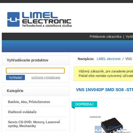
Prihlásenie zákazníka
|
Vyhľ
Navigácia:
LIMEL electronic
/ VNS 
Vyhľadávanie produktov
Vážený zákazník, pre zaradenie prod
Pokiaľ ešte nemáte vytvorený užívate
rozšírené vyhľadávanie
VNS 1NV04DP SMD SO8 -STM
Kategórie
Batérie, Aku, Príslušenstvo
DOPREDAJ
Diaľkové ovládače
Servis CD-DVD: Motory, Laserové
optiky, Mechaniky