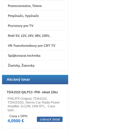
Potenciometre, Trimre
Prepínače, Vypínače
Pozistory pre TV
Relé 5V, 12V, 24V, 48V, 230V..
VN Transformátory pre CRT TV
Spájkovacia technika
Žiarivky, Žiarovky
Akciový tovar
TDA1510 QILP13 -PHI- sklad 22ks
PHILIPS Original, TDA1510,
TDA1510Q, Stereo Car Radio Power
Amplifier 2x12W, 24W BTL, Case
type…
Cena s DPH:
zobraziť detail
4,0500 €