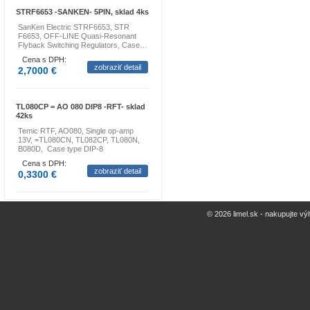
STRF6653 -SANKEN- 5PIN, sklad 4ks
SanKen Electric STRF6653, STR
F6653, OFF-LINE Quasi-Resonant
Flyback Switching Regulators, Case…
Cena s DPH:
zobraziť detail
2,7000 €
TL080CP = AO 080 DIP8 -RFT- sklad
42ks
Temic RTF, AO080, Single op-amp
13V, =TL080CN, TL082CP, TL080N,
B080D, Case type DIP-8
Cena s DPH:
zobraziť detail
0,3300 €
© 2026 limel.sk - nakupujte vý