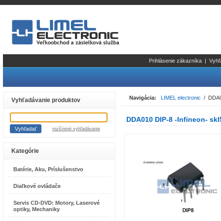
Prihlásenie zákazníka
|
Vyhľ
Navigácia:
LIMEL electronic
/ DDA01
Vyhľadávanie produktov
DDA010 DIP-8 -Infineon- skl
rozšírené vyhľadávanie
Kategórie
Batérie, Aku, Príslušenstvo
Diaľkové ovládače
Servis CD-DVD: Motory, Laserové
optiky, Mechaniky