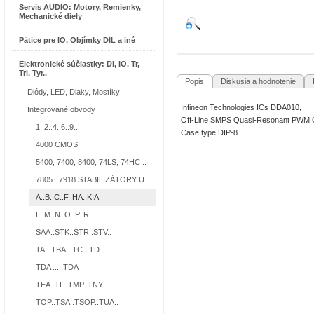
Servis AUDIO: Motory, Remienky,
Mechanické diely
Pätice pre IO, Objímky DIL a iné
Elektronické súčiastky: Di, IO, Tr,
Tri, Tyr..
Popis
Diskusia a hodnotenie
R
Diódy, LED, Diaky, Mostíky
Infineon Technologies ICs DDA010,
Integrované obvody
Off-Line SMPS Quasi-Resonant PWM Con
1..2..4..6..9..
Case type DIP-8
4000 CMOS ..
5400, 7400, 8400, 74LS, 74HC ..
7805...7918 STABILIZÁTORY U.
A..B..C..F..HA..KIA
L..M..N..O..P..R..
SAA..STK..STR..STV..
TA...TBA...TC...TD
TDA .....TDA
TEA..TL..TMP..TNY...
TOP..TSA..TSOP..TUA..