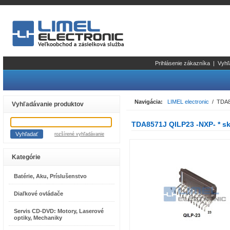
Prihlásenie zákazníka
|
Vyhľ
Navigácia:
LIMEL electronic
/ TDA85
Vyhľadávanie produktov
TDA8571J QILP23 -NXP- * sk
rozšírené vyhľadávanie
Kategórie
Batérie, Aku, Príslušenstvo
Diaľkové ovládače
Servis CD-DVD: Motory, Laserové
optiky, Mechaniky