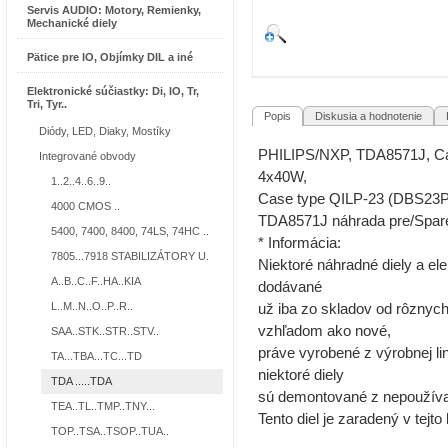
Servis AUDIO: Motory, Remienky,
Mechanické diely
Pätice pre IO, Objímky DIL a iné
Elektronické súčiastky: Di, IO, Tr,
Tri, Tyr..
Popis
Diskusia a hodnotenie
R
Diódy, LED, Diaky, Mostíky
PHILIPS/NXP, TDA8571J, Car
Integrované obvody
4x40W,
1..2..4..6..9..
Case type QILP-23 (DBS23P
4000 CMOS ..
TDA8571J náhrada pre/Spar
5400, 7400, 8400, 74LS, 74HC ..
* Informácia:
7805...7918 STABILIZÁTORY U.
Niektoré náhradné diely a ele
A..B..C..F..HA..KIA
dodávané
L..M..N..O..P..R..
už iba zo skladov od rôznyc
vzhľadom ako nové,
SAA..STK..STR..STV..
práve vyrobené z výrobnej lin
TA...TBA...TC...TD
niektoré diely
TDA .....TDA
sú demontované z nepoužívan
TEA..TL..TMP..TNY...
Tento diel je zaradený v tejto 
TOP..TSA..TSOP..TUA..