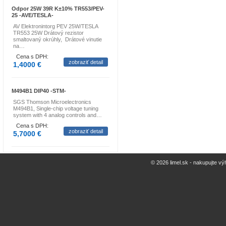
Odpor 25W 39R K±10% TR553/PEV-
25 -AVE/TESLA-
AV Elektronintorg PEV 25W/TESLA
TR553 25W Drátový rezistor
smaltovaný okrúhly, Drátové vinutie
na…
Cena s DPH:
zobraziť detail
1,4000 €
M494B1 DIP40 -STM-
SGS Thomson Microelectronics
M494B1, Single-chip voltage tuning
system with 4 analog controls and…
Cena s DPH:
zobraziť detail
5,7000 €
© 2026 limel.sk - nakupujte vý