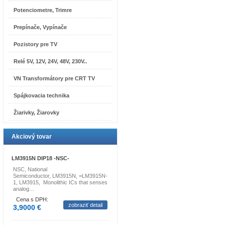
Potenciometre, Trimre
Prepínače, Vypínače
Pozistory pre TV
Relé 5V, 12V, 24V, 48V, 230V..
VN Transformátory pre CRT TV
Spájkovacia technika
Žiarivky, Žiarovky
Akciový tovar
LM3915N DIP18 -NSC-
NSC, National
Semiconductor, LM3915N, =LM3915N-
1, LM3915, Monolithic ICs that senses
analog…
Cena s DPH:
zobraziť detail
3,9000 €