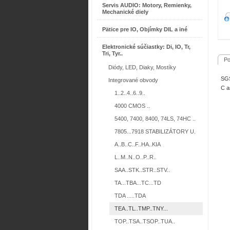
Servis AUDIO: Motory, Remienky,
Mechanické diely
Pätice pre IO, Objímky DIL a iné
Elektronické súčiastky: Di, IO, Tr,
Tri, Tyr..
Po
Diódy, LED, Diaky, Mostíky
SGS
Integrované obvody
C a
1..2..4..6..9..
4000 CMOS ..
5400, 7400, 8400, 74LS, 74HC ..
7805...7918 STABILIZÁTORY U.
A..B..C..F..HA..KIA
L..M..N..O..P..R..
SAA..STK..STR..STV..
TA...TBA...TC...TD
TDA .....TDA
TEA..TL..TMP..TNY...
TOP..TSA..TSOP..TUA..