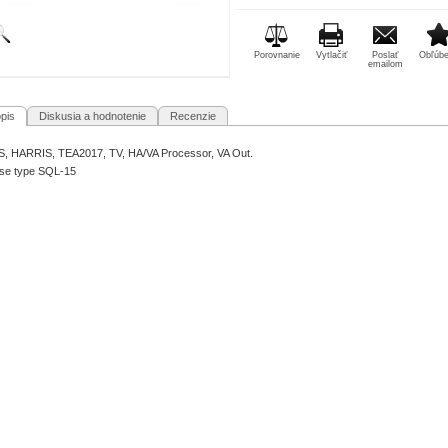
Porovnanie
Vytlačiť
Poslať
Obľúb
emailom
pis
Diskusia a hodnotenie
Recenzie
, HARRIS, TEA2017, TV, HA/VA Processor, VA Out.
se type SQL-15