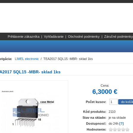
Prihlásenie zákazníka
|
Vyhľadávanie
|
Obchodné podmienky
|
Záručné podmienky
vigácia:
LIMEL electronic
/ TEA2017 SQL15 -MBR- sklad 1ks
A2017 SQL15 -MBR- sklad 1ks
Cena:
6,3000 €
Počet kusov:
Kód produktu:
2110
Stav na sklade:
je na sklade
Dostupnosť:
do 24h
[?]
Hodnotenie: