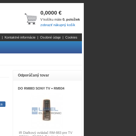
0,0000 €
V košíku máte
0. položiek
zobraziť nákupný košík
|
Kontaktné informácie
|
Osobné údaje
|
Cookies
Odporúčaný tovar
DO RM883 SONY TV = RM934
IR Diaľkový ovládač RM-883 pre TV