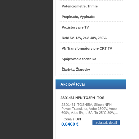
Potenciometre, Trimre
Prepínače, Vypínače
Pozistory pre TV
Relé 5V, 12V, 24V, 48V, 230V..
VN Transformátory pre CRT TV
Spájkovacia technika
Žiarivky, Žiarovky
Akciový tovar
2SD1431 NPN TO3PH -TOS-
2SD1431, TOSHIBA, Silicon NPN
Power Transistor, Vcbo 1500V, Vceo
600V, Vebo 5V, Ic 5A, Tc 25°C 80W,…
Cena s DPH:
zobraziť detail
0,8400 €