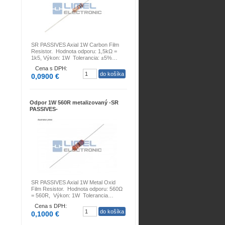
SR PASSIVES Axial 1W Carbon Film
Resistor. Hodnota odporu: 1,5kΩ =
1k5, Výkon: 1W Tolerancia: ±5%…
Cena s DPH:
0,0900 €
Odpor 1W 560R metalizovaný -SR
PASSIVES-
SR PASSIVES Axial 1W Metal Oxid
Film Resistor. Hodnota odporu: 560Ω
= 560R, Výkon: 1W Tolerancia…
Cena s DPH:
0,1000 €