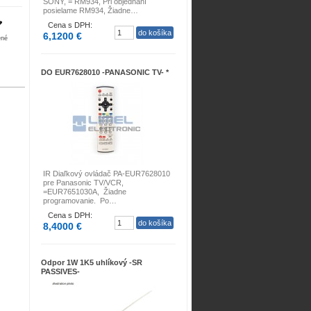
SONY, = RM934, Pri objednaní
posielame RM934, Žiadne…
Cena s DPH:
6,1200 €
ené
DO EUR7628010 -PANASONIC TV- *
IR Diaľkový ovládač PA-EUR7628010
pre Panasonic TV/VCR,
=EUR7651030A, Žiadne
programovanie. Po…
Cena s DPH:
8,4000 €
Odpor 1W 1K5 uhlíkový -SR
PASSIVES-