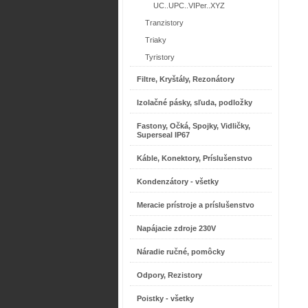
UC..UPC..VIPer..XYZ
Tranzistory
Triaky
Tyristory
Filtre, Kryštály, Rezonátory
Izolačné pásky, sľuda, podložky
Fastony, Očká, Spojky, Vidličky,
Superseal IP67
Káble, Konektory, Príslušenstvo
Kondenzátory - všetky
Meracie prístroje a príslušenstvo
Napájacie zdroje 230V
Náradie ručné, pomôcky
Odpory, Rezistory
Poistky - všetky