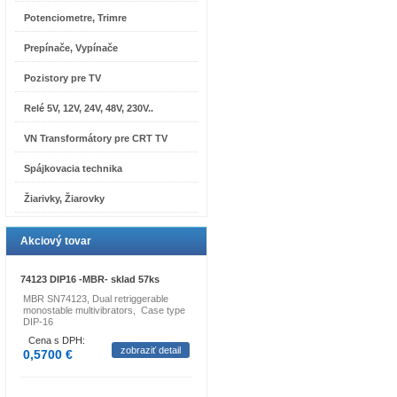
Potenciometre, Trimre
Prepínače, Vypínače
Pozistory pre TV
Relé 5V, 12V, 24V, 48V, 230V..
VN Transformátory pre CRT TV
Spájkovacia technika
Žiarivky, Žiarovky
Akciový tovar
74123 DIP16 -MBR- sklad 57ks
MBR SN74123, Dual retriggerable
monostable multivibrators, Case type
DIP-16
Cena s DPH:
zobraziť detail
0,5700 €