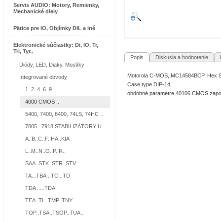
Servis AUDIO: Motory, Remienky,
Mechanické diely
Pätice pre IO, Objímky DIL a iné
Elektronické súčiastky: Di, IO, Tr,
Tri, Tyr..
Popis
Diskusia a hodnotenie
R
Diódy, LED, Diaky, Mostíky
Motorola C-MOS, MC14584BCP, Hex Sc
Integrované obvody
Case type DIP-14,
1..2..4..6..9..
obdobné parametre 40106 CMOS zapoj
4000 CMOS ..
5400, 7400, 8400, 74LS, 74HC ..
7805...7918 STABILIZÁTORY U.
A..B..C..F..HA..KIA
L..M..N..O..P..R..
SAA..STK..STR..STV..
TA...TBA...TC...TD
TDA .....TDA
TEA..TL..TMP..TNY...
TOP..TSA..TSOP..TUA..