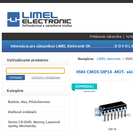
Prihlásenie zákazníka
|
Vyhľ
Informácia pre zákazníkov LIMEL Elektronik SK . . . . . . . . . . . . . D O V O L E N
Navigácia:
LIMEL electronic
/ 4584 
Vyhľadávanie produktov
4584 CMOS DIP14 -MOT- skl
rozšírené vyhľadávanie
DOPREDAJ
Kategórie
Batérie, Aku, Príslušenstvo
Diaľkové ovládače
Servis CD-DVD: Motory, Laserové
optiky, Mechaniky