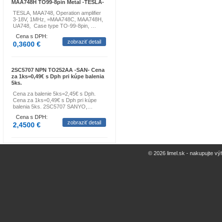
MAA748H TO99-8pin Metal -TESLA-
TESLA, MAA748, Operation amplifier
3-18V, 1MHz, =MAA748C, MAA748H,
UA748, Case type TO-99-8pin, …
Cena s DPH:
zobraziť detail
0,3600 €
2SC5707 NPN TO252AA -SAN- Cena
za 1ks=0,49€ s Dph pri kúpe balenia
5ks.
Cena za balenie 5ks=2,45€ s Dph.
Cena za 1ks=0,49€ s Dph pri kúpe
balenia 5ks. 2SC5707 SANYO,…
Cena s DPH:
zobraziť detail
2,4500 €
© 2026 limel.sk - nakupujte vý