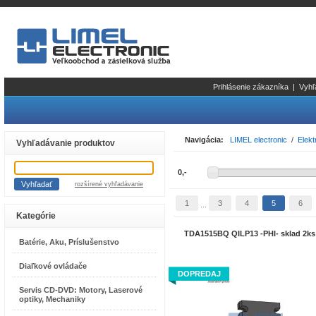
Prihlásenie zákazníka
|
Vyhľ
Navigácia:
LIMEL electronic
/
Elekt
Vyhľadávanie produktov
rozšírené vyhľadávanie
1
3
4
5
6
...
Kategórie
TDA1515BQ QILP13 -PHI- sklad 2ks
Batérie, Aku, Príslušenstvo
Diaľkové ovládače
DOPREDAJ
Servis CD-DVD: Motory, Laserové
optiky, Mechaniky