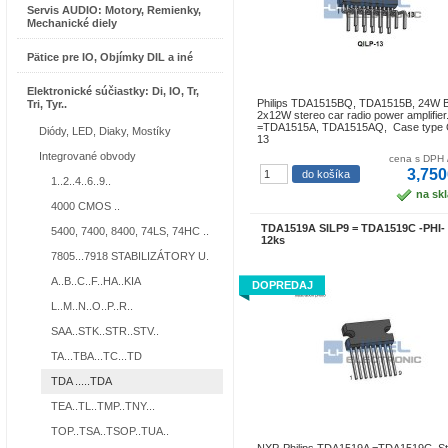
Servis AUDIO: Motory, Remienky,
Mechanické diely
Pätice pre IO, Objímky DIL a iné
Elektronické súčiastky: Di, IO, Tr,
Philips TDA1515BQ, TDA1515B, 24W B
Tri, Tyr..
2x12W stereo car radio power amplifier
=TDA1515A, TDA1515AQ, Case type 
Diódy, LED, Diaky, Mostíky
13
Integrované obvody
cena s DPH 
3,750
1..2..4..6..9..
na sk
4000 CMOS ..
TDA1519A SILP9 = TDA1519C -PHI- 
5400, 7400, 8400, 74LS, 74HC ..
12ks
7805...7918 STABILIZÁTORY U.
A..B..C..F..HA..KIA
DOPREDAJ
L..M..N..O..P..R..
SAA..STK..STR..STV..
TA...TBA...TC...TD
TDA .....TDA
TEA..TL..TMP..TNY...
TOP..TSA..TSOP..TUA..