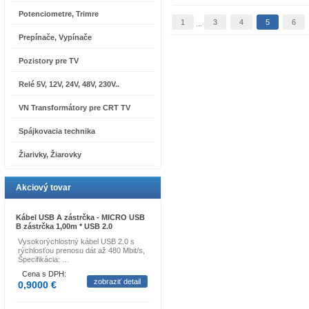
Potenciometre, Trimre
1
3
4
5
6
...
Prepínače, Vypínače
Pozistory pre TV
Relé 5V, 12V, 24V, 48V, 230V..
VN Transformátory pre CRT TV
Spájkovacia technika
Žiarivky, Žiarovky
Akciový tovar
Kábel USB A zástrčka - MICRO USB
B zástrčka 1,00m * USB 2.0
Vysokorýchlostný kábel USB 2.0 s
rýchlosťou prenosu dát až 480 Mbit/s,
Špecifikácia: …
Cena s DPH:
zobraziť detail
0,9000 €