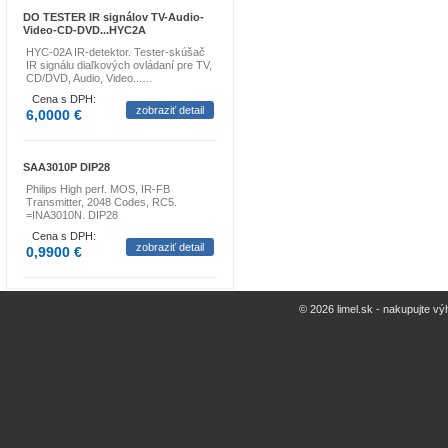
DO TESTER IR signálov TV-Audio-
Video-CD-DVD...HYC2A
HYC-02A IR-detektor. Tester-skúšač
IR signálu diaľkových ovládaní pre TV,
CD/DVD, Audio, Video...…
Cena s DPH:
zobraziť detail
6,0000 €
SAA3010P DIP28
Philips High perf. MOS, IR-FB
Transmitter, 2048 Codes, RC5.
=INA3010N. DIP28
Cena s DPH:
zobraziť detail
0,9900 €
© 2026 limel.sk - nakupujte vý