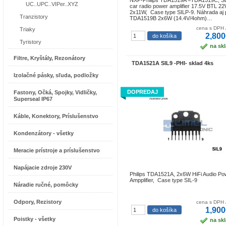
NXP-Philips TDA1519A =TDA1519C, St
UC..UPC..VIPer..XYZ
car radio power amplifier 17.5V BTL 22
2x11W, Case type SILP-9. Náhrada aj 
Tranzistory
TDA1519B 2x6W (14.4V/4ohm)…
cena s DPH 
Triaky
2,800
Tyristory
na sk
Filtre, Kryštály, Rezonátory
TDA1521A SIL9 -PHI- sklad 4ks
Izolačné pásky, sľuda, podložky
DOPREDAJ
Fastony, Očká, Spojky, Vidličky,
Superseal IP67
Káble, Konektory, Príslušenstvo
Kondenzátory - všetky
Meracie prístroje a príslušenstvo
Napájacie zdroje 230V
Philips TDA1521A, 2x6W HiFi Audio Po
Ampplifier, Case type SIL-9
Náradie ručné, pomôcky
Odpory, Rezistory
cena s DPH 
1,900
Poistky - všetky
na sk